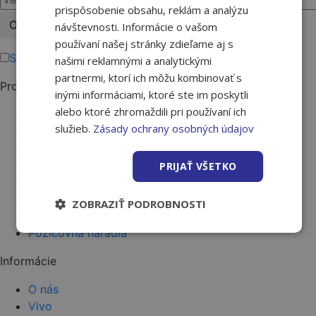
prispôsobenie obsahu, reklám a analýzu
Please
návštevnosti. Informácie o vašom
leave
používaní našej stránky zdieľame aj s
this
Súhlasím s podmienkami ochrany osobných údajov.
našimi reklamnými a analytickými
field
partnermi, ktorí ich môžu kombinovať s
Produkty
empty.
inými informáciami, ktoré ste im poskytli
alebo ktoré zhromaždili pri používaní ich
Stavba
služieb.
Zásady ochrany osobných údajov
Strecha a fasáda
Kúpeľne
Dvere a podlahy
PRIJAŤ VŠETKO
Záhrada a okolie
Farby a laky
ZOBRAZIŤ PODROBNOSTI
Náradie
Požičovňa náradia
Informácie
O nás
Vivo