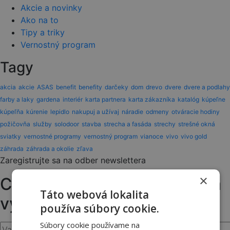
Akcie a novinky
Ako na to
Tipy a triky
Vernostný program
Tagy
akcia
akcie
ASAS
benefit
benefity
darčeky
dom
drevo
dvere
dvere a podlahy
farby a laky
gardena
interiér
karta partnera
karta zákazníka
katalóg
kúpeľne
kúpeľňa
kúrenie
lepidlo
nakupuj a užívaj
náradie
odmeny
otváracie hodiny
požičovňa
služby
solodoor
stavba
strecha a fasáda
strechy
strešné okná
sviatky
vernostné programy
vernostný program
vianoce
vivo
vivo gold
záhrada
záhrada a okolie
zľava
Zaregistrujte sa na odber newslettera
×
Chcem emaily o novinkách a
Táto webová lokalita
výhodách
používa súbory cookie.
Súbory cookie používame na