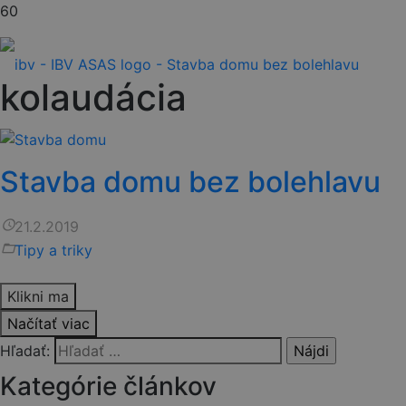
kolaudácia
Stavba domu bez bolehlavu
access_time
21.2.2019
folder_open
Tipy a triky
Klikni ma
Načítať viac
Hľadať:
Kategórie článkov