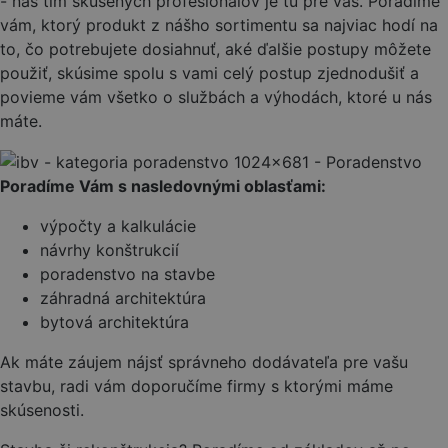
- náš tím skúsených profesionálov je tu pre vás. Poradíme
vám, ktorý produkt z nášho sortimentu sa najviac hodí na
to, čo potrebujete dosiahnuť, aké ďalšie postupy môžete
použiť, skúsime spolu s vami celý postup zjednodušiť a
povieme vám všetko o službách a výhodách, ktoré u nás
máte.
Poradíme Vám s nasledovnými oblasťami:
výpočty a kalkulácie
návrhy konštrukcií
poradenstvo na stavbe
záhradná architektúra
bytová architektúra
Ak máte záujem nájsť správneho dodávateľa pre vašu
stavbu, radi vám doporučíme firmy s ktorými máme
skúsenosti.