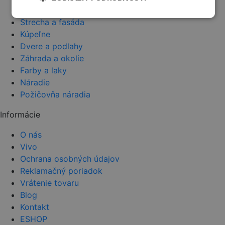
Stavba
Strecha a fasáda
Kúpeľne
Dvere a podlahy
Záhrada a okolie
Farby a laky
Náradie
Požičovňa náradia
Informácie
O nás
Vivo
Ochrana osobných údajov
Reklamačný poriadok
Vrátenie tovaru
Blog
Kontakt
ESHOP