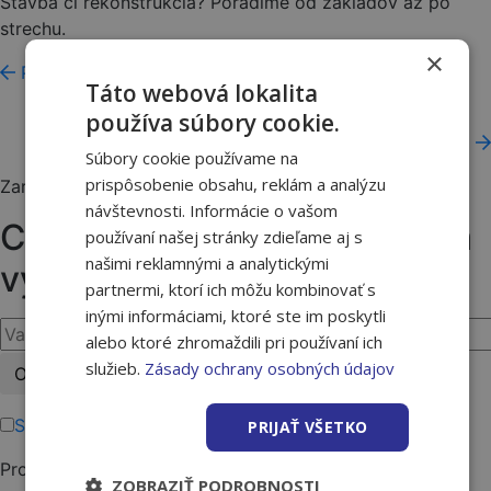
Stavba či rekonštrukcia? Poradíme od základov až po
strechu.
×
Požičovňa
Táto webová lokalita
používa súbory cookie.
Doprava
Súbory cookie používame na
prispôsobenie obsahu, reklám a analýzu
Zaregistrujte sa na odber newslettera
návštevnosti. Informácie o vašom
Chcem emaily o novinkách a
používaní našej stránky zdieľame aj s
našimi reklamnými a analytickými
výhodách
partnermi, ktorí ich môžu kombinovať s
inými informáciami, ktoré ste im poskytli
alebo ktoré zhromaždili pri používaní ich
Please
služieb.
Zásady ochrany osobných údajov
leave
this
Súhlasím s podmienkami ochrany osobných údajov.
PRIJAŤ VŠETKO
field
Produkty
empty.
ZOBRAZIŤ PODROBNOSTI