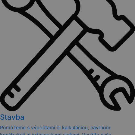
Stavba
Pomôžeme s výpočtami či kalkuláciou, návrhom
konštrukcií aj inžinierskymi sieťami. Využite naše