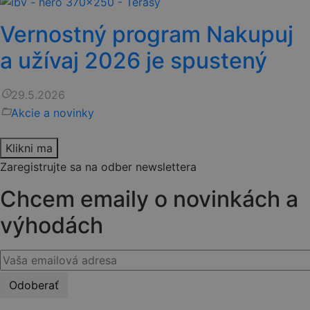
Vernostný program Nakupuj
a užívaj 2026 je spustený
access_time
29.5.2026
folder_open
Akcie a novinky
Klikni ma
Zaregistrujte sa na odber newslettera
Chcem emaily o novinkách a
výhodách
Please
leave