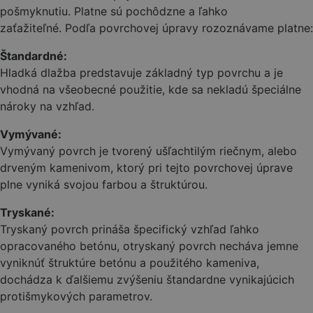
pošmyknutiu. Platne sú pochôdzne a ľahko
zaťažiteľné. Podľa povrchovej úpravy rozoznávame platne:
Štandardné:
Hladká dlažba predstavuje základný typ povrchu a je
vhodná na všeobecné použitie, kde sa nekladú špeciálne
nároky na vzhľad.
Vymývané:
Vymývaný povrch je tvorený ušľachtilým riečnym, alebo
drveným kamenivom, ktorý pri tejto povrchovej úprave
plne vyniká svojou farbou a štruktúrou.
Tryskané:
Tryskaný povrch prináša špecifický vzhľad ľahko
opracovaného betónu, otryskaný povrch necháva jemne
vyniknúť štruktúre betónu a použitého kameniva,
dochádza k ďalšiemu zvýšeniu štandardne vynikajúcich
protišmykových parametrov.