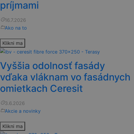
príjmami
access_time
16.7.2026
folder_open
Ako na to
Klikni ma
Vyššia odolnosť fasády
vďaka vláknam vo fasádnych
omietkach Ceresit
access_time
3.6.2026
folder_open
Akcie a novinky
Klikni ma