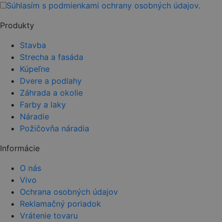
this
Súhlasím s podmienkami ochrany osobných údajov.
field
Produkty
empty.
Stavba
Strecha a fasáda
Kúpeľne
Dvere a podlahy
Záhrada a okolie
Farby a laky
Náradie
Požičovňa náradia
Informácie
O nás
Vivo
Ochrana osobných údajov
Reklamačný poriadok
Vrátenie tovaru