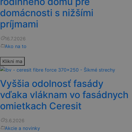
rodinného domu pre
domácnosti s nižšími
príjmami
access_time
16.7.2026
folder_open
Ako na to
Klikni ma
Vyššia odolnosť fasády
vďaka vláknam vo fasádnych
omietkach Ceresit
access_time
3.6.2026
folder_open
Akcie a novinky