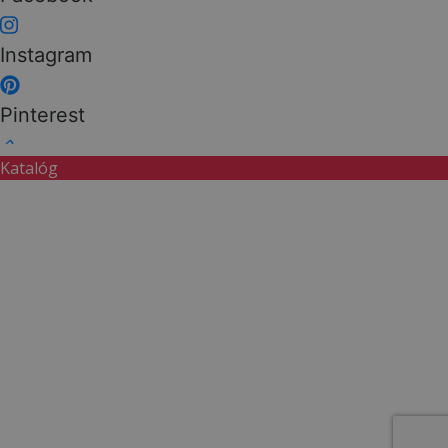
Instagram
Pinterest
keyboard_arrow_up
Katalóg