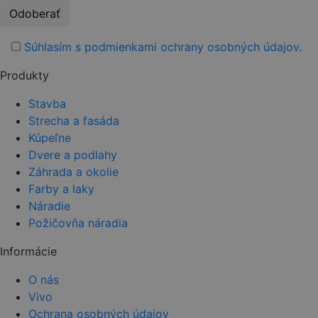
Please
leave
this
Súhlasím s podmienkami ochrany osobných údajov.
field
Produkty
empty.
Stavba
Strecha a fasáda
Kúpeľne
Dvere a podlahy
Záhrada a okolie
Farby a laky
Náradie
Požičovňa náradia
Informácie
O nás
Vivo
Ochrana osobných údajov