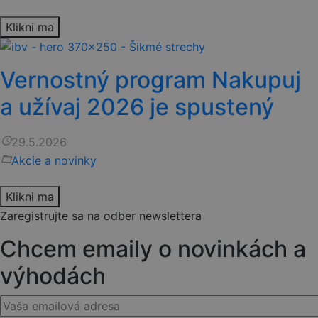
Klikni ma
Vernostný program Nakupuj
a užívaj 2026 je spustený
access_time
29.5.2026
folder_open
Akcie a novinky
Klikni ma
Zaregistrujte sa na odber newslettera
Chcem emaily o novinkách a
výhodách