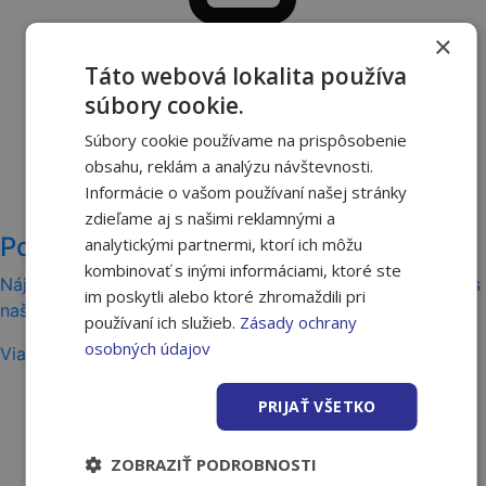
×
Táto webová lokalita používa
súbory cookie.
Súbory cookie používame na prispôsobenie
obsahu, reklám a analýzu návštevnosti.
Informácie o vašom používaní našej stránky
zdieľame aj s našimi reklamnými a
Požičovňa
analytickými partnermi, ktorí ich môžu
kombinovať s inými informáciami, ktoré ste
Nájom na 4 hodiny, celý deň alebo viac? Žiadny problém s
im poskytli alebo ktoré zhromaždili pri
našou požičovňou so širokým výberom náradia a strojov.
používaní ich služieb.
Zásady ochrany
osobných údajov
Viac
PRIJAŤ VŠETKO
ZOBRAZIŤ PODROBNOSTI