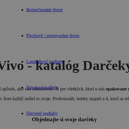
Bezpečnostné dvere
Plechové / priemyselné dvere
Vivo - katalóg Darček
Laminátové podlahy
Vinylové podlahy
š spôsob, ako vás odmeňovať. Je pre všetkých, ktorí u nás
opakovane 
ňom každý našiel to svoje. Profesionáli, hobby majstri a tí, ktorí sa t
Drevené podlahy
Objednajte si svoje darčeky