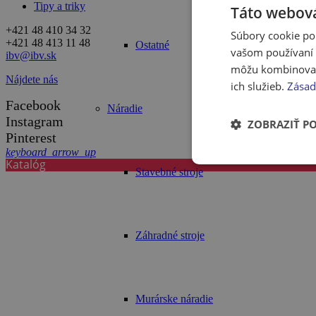
Tipy a triky
Táto webová
+421 48 410 34 32
Súbory cookie po
+421 48 413 11 48
Ostatné
vašom používaní n
ibv@ibv.sk
môžu kombinovať s
Nájdete nás
ich služieb.
Zásad
Facebook
Náradie
Instagram
ZOBRAZIŤ P
Pinterest
keyboard_arrow_up
Katalóg
Stavebné stroje
Záhradné stroje
Murárske náradie