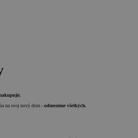
y
nakupujú
.
ešia na svoj nový dom -
odmeníme všetkých.