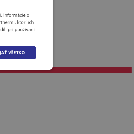
. Informácie o
tnermi, ktorí ich
ili pri používaní
JAŤ VŠETKO