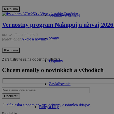
Klikni ma
Obkladové kamene
Vernostný program Nakupuj a užívaj 2026 
access_time
29.5.2026
Svahy
folder_open
Akcie a novinky
Klikni ma
Zaregistrujte sa na odber newslettera
Doplnky
Chcem emaily o novinkách a výhodách
Zavlažovanie
Please
leave
this
Súhlasím s podmienkami ochrany osobných údajov.
Farby a laky
field
Produkty
empty.