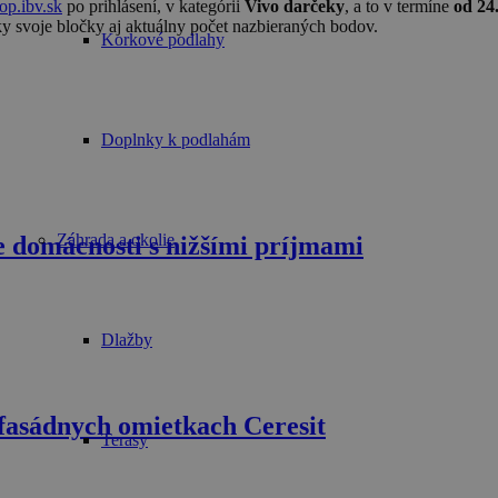
op.ibv.sk
po prihlásení, v kategórii
Vivo darčeky
, a to v termíne
od 24.
ky svoje bločky aj aktuálny počet nazbieraných bodov.
Korkové podlahy
Doplnky k podlahám
Záhrada a okolie
 domácnosti s nižšími príjmami
Dlažby
fasádnych omietkach Ceresit
Terasy