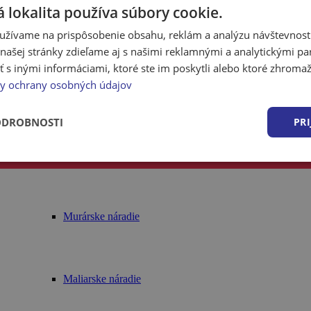
 lokalita používa súbory cookie.
Riedidlá, tužidlá, čističe
užívame na prispôsobenie obsahu, reklám a analýzu návštevnosti
ašej stránky zdieľame aj s našimi reklamnými a analytickými par
 inými informáciami, ktoré ste im poskytli alebo ktoré zhromažd
y ochrany osobných údajov
Ostatné
ODROBNOSTI
PRI
Náradie
Murárske náradie
Maliarske náradie