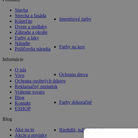
Stavba
Strecha a fasáda
Interiérové farby
Kúpeľne
Dvere a podlahy
Záhrada a okolie
Farby a laky
Náradie
Farby na kov
Požičovňa náradia
Informácie
O nás
Ochrana dreva
Vivo
Ochrana osobných údajov
Reklamačný poriadok
Vrátenie tovaru
Blog
Farby dekoračné
Kontakt
ESHOP
Blog
Ako na to
Riedidlá, tužidlá, čističe
Akcie a novinky