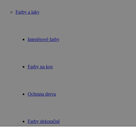
Farby a laky
Interiérové farby
Farby na kov
Ochrana dreva
Farby dekoračné