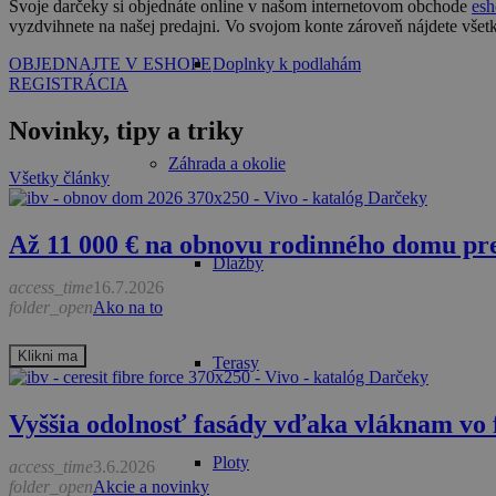
Svoje darčeky si objednáte online v našom internetovom obchode
esh
vyzdvihnete na našej predajni. Vo svojom konte zároveň nájdete všet
Doplnky k podlahám
OBJEDNAJTE V ESHOPE
REGISTRÁCIA
Novinky, tipy a triky
Záhrada a okolie
Všetky články
Až 11 000 € na obnovu rodinného domu pre
Dlažby
access_time
16.7.2026
folder_open
Ako na to
Klikni ma
Terasy
Vyššia odolnosť fasády vďaka vláknam vo 
Ploty
access_time
3.6.2026
folder_open
Akcie a novinky