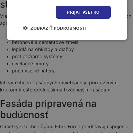
stavebníctva
PRIJAŤ VŠETKO
Vlákna sa už dlhodobo používajú v náročných stavebných
aplikáciách, ako sú:
ZOBRAZIŤ PODROBNOSTI
priemyselné podlahy
betónové a cementové zmesi
lepidlá na obklady a dlažby
protipožiarne systémy
nivelačné hmoty
priemyselné nátery
Ich využitie vo fasádnych omietkach je prirodzeným
krokom k ešte odolnejším a trvácnejším fasádam.
Fasáda pripravená na
budúcnosť
Omietky s technológiou Fibre Force predstavujú spojenie