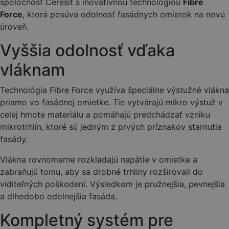
spoločnosť
Ceresit
s inovatívnou technológiou
Fibre
Force
, ktorá posúva odolnosť fasádnych omietok na novú
úroveň.
Vyššia odolnosť vďaka
vláknam
Technológia Fibre Force využíva špeciálne výstužné vlákna
priamo vo fasádnej omietke. Tie vytvárajú mikro výstuž v
celej hmote materiálu a pomáhajú predchádzať vzniku
mikrotrhlín, ktoré sú jedným z prvých príznakov starnutia
fasády.
Vlákna rovnomerne rozkladajú napätie v omietke a
zabraňujú tomu, aby sa drobné trhliny rozširovali do
viditeľných poškodení. Výsledkom je pružnejšia, pevnejšia
a dlhodobo odolnejšia fasáda.
Kompletný systém pre