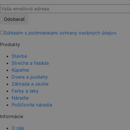
Please
leave
this
Súhlasím s podmienkami ochrany osobných údajov.
field
Produkty
empty.
Stavba
Strecha a fasáda
Kúpeľne
Dvere a podlahy
Záhrada a okolie
Farby a laky
Náradie
Požičovňa náradia
Informácie
O nás