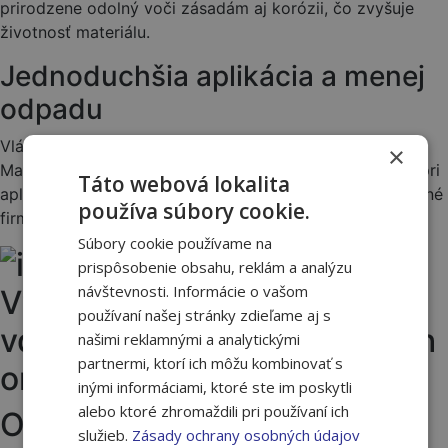
prirodzene odolný voči zásadám aj korózii, čo zvyšuje
životnosť materiálu.
Jednoduchšia aplikácia a menej
odpadu
Vlákna zlepšujú vnútornú súdržnosť čerstvej omietky.
×
Materiál lepšie drží na hladidle, menej steká zo steny a pri
Táto webová lokalita
aplikácii vzniká menej odpadu. To ocenia nielen realizačné
používa súbory cookie.
firmy, ale aj investori.
Súbory cookie používame na
prispôsobenie obsahu, reklám a analýzu
návštevnosti. Informácie o vašom
používaní našej stránky zdieľame aj s
našimi reklamnými a analytickými
partnermi, ktorí ich môžu kombinovať s
inými informáciami, ktoré ste im poskytli
alebo ktoré zhromaždili pri používaní ich
Overená technológia zo
služieb.
Zásady ochrany osobných údajov