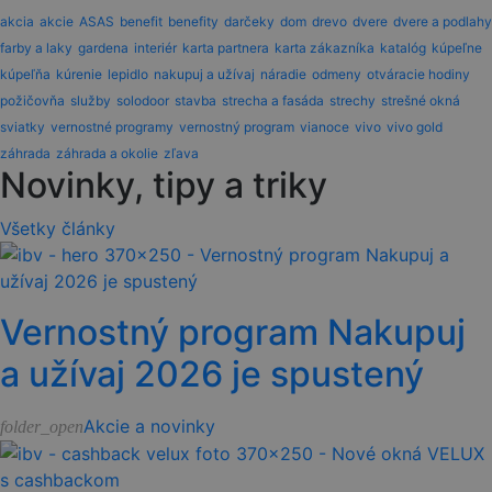
akcia
akcie
ASAS
benefit
benefity
darčeky
dom
drevo
dvere
dvere a podlahy
farby a laky
gardena
interiér
karta partnera
karta zákazníka
katalóg
kúpeľne
kúpeľňa
kúrenie
lepidlo
nakupuj a užívaj
náradie
odmeny
otváracie hodiny
požičovňa
služby
solodoor
stavba
strecha a fasáda
strechy
strešné okná
sviatky
vernostné programy
vernostný program
vianoce
vivo
vivo gold
záhrada
záhrada a okolie
zľava
Novinky, tipy a triky
Všetky články
Vernostný program Nakupuj
a užívaj 2026 je spustený
Akcie a novinky
folder_open