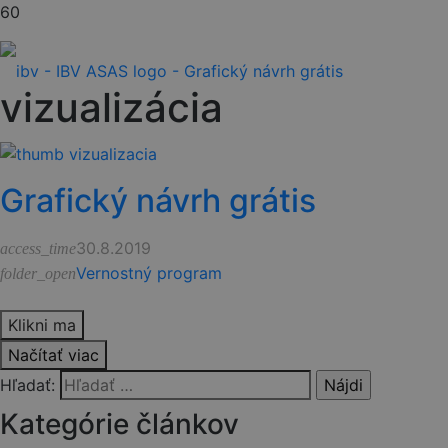
vizualizácia
Grafický návrh grátis
30.8.2019
access_time
Vernostný program
folder_open
Klikni ma
Načítať viac
Hľadať:
Kategórie článkov