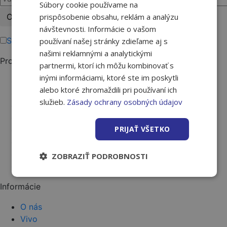
Súbory cookie používame na
Please
prispôsobenie obsahu, reklám a analýzu
leave
návštevnosti. Informácie o vašom
this
Súhlasím s podmienkami ochrany osobných údajov.
používaní našej stránky zdieľame aj s
field
našimi reklamnými a analytickými
Produkty
empty.
partnermi, ktorí ich môžu kombinovať s
inými informáciami, ktoré ste im poskytli
Stavba
alebo ktoré zhromaždili pri používaní ich
Strecha a fasáda
služieb.
Zásady ochrany osobných údajov
Kúpeľne
Dvere a podlahy
PRIJAŤ VŠETKO
Záhrada a okolie
Farby a laky
Náradie
ZOBRAZIŤ PODROBNOSTI
Požičovňa náradia
Informácie
O nás
Vivo