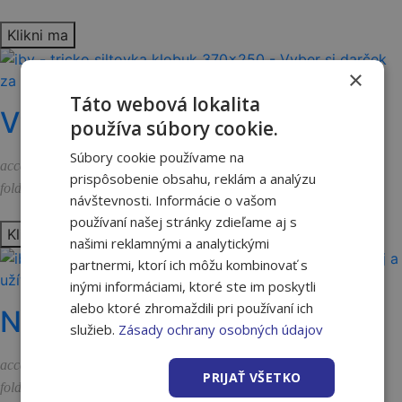
Klikni ma
×
Táto webová lokalita
Vyber si darček za nákup
používa súbory cookie.
Súbory cookie používame na
19.7.2021
access_time
prispôsobenie obsahu, reklám a analýzu
Akcie a novinky
folder_open
návštevnosti. Informácie o vašom
používaní našej stránky zdieľame aj s
Klikni ma
našimi reklamnými a analytickými
partnermi, ktorí ich môžu kombinovať s
inými informáciami, ktoré ste im poskytli
alebo ktoré zhromaždili pri používaní ich
Nakupuj a užívaj 2021
služieb.
Zásady ochrany osobných údajov
2.7.2021
access_time
PRIJAŤ VŠETKO
Akcie a novinky
,
Vernostný program
folder_open