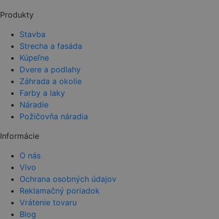
field
Produkty
empty.
Stavba
Strecha a fasáda
Kúpeľne
Dvere a podlahy
Záhrada a okolie
Farby a laky
Náradie
Požičovňa náradia
Informácie
O nás
Vivo
Ochrana osobných údajov
Reklamačný poriadok
Vrátenie tovaru
Blog