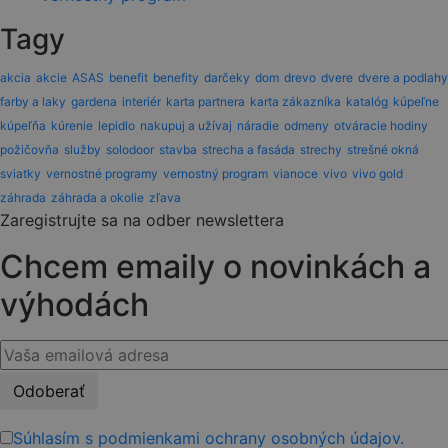
Tagy
akcia
akcie
ASAS
benefit
benefity
darčeky
dom
drevo
dvere
dvere a podlahy
farby a laky
gardena
interiér
karta partnera
karta zákazníka
katalóg
kúpeľne
kúpeľňa
kúrenie
lepidlo
nakupuj a užívaj
náradie
odmeny
otváracie hodiny
požičovňa
služby
solodoor
stavba
strecha a fasáda
strechy
strešné okná
sviatky
vernostné programy
vernostný program
vianoce
vivo
vivo gold
záhrada
záhrada a okolie
zľava
Zaregistrujte sa na odber newslettera
Chcem emaily o novinkách a
výhodách
Please
leave
this
Súhlasím s podmienkami ochrany osobných údajov.