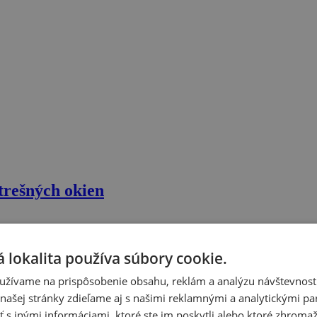
strešných okien
 lokalita používa súbory cookie.
užívame na prispôsobenie obsahu, reklám a analýzu návštevnosti
ašej stránky zdieľame aj s našimi reklamnými a analytickými par
 inými informáciami, ktoré ste im poskytli alebo ktoré zhromažd