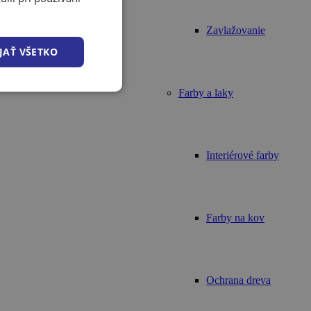
Zavlažovanie
JAŤ VŠETKO
Farby a laky
Interiérové farby
Farby na kov
Ochrana dreva