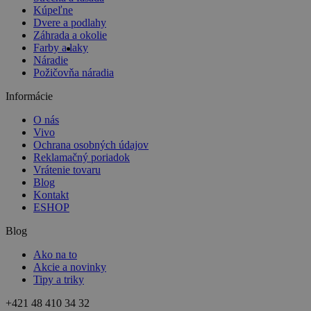
Kúpeľne
Dvere a podlahy
Záhrada a okolie
Farby a laky
Náradie
Požičovňa náradia
Informácie
O nás
Vivo
Ochrana osobných údajov
Reklamačný poriadok
Vrátenie tovaru
Blog
Kontakt
ESHOP
Blog
Ako na to
Akcie a novinky
Tipy a triky
+421 48 410 34 32