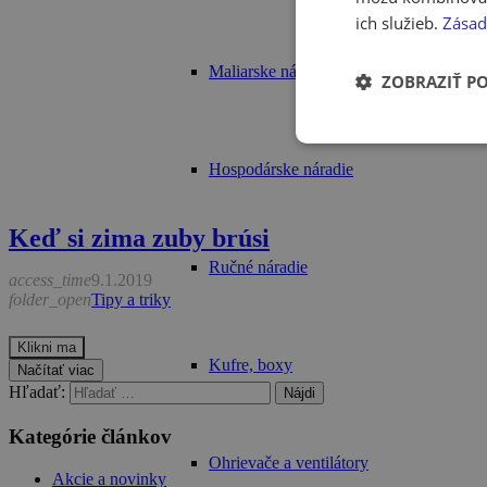
ich služieb.
Zásad
Maliarske náradie
ZOBRAZIŤ P
Hospodárske náradie
Keď si zima zuby brúsi
Ručné náradie
access_time
9.1.2019
folder_open
Tipy a triky
Klikni ma
Kufre, boxy
Načítať viac
Hľadať:
Kategórie článkov
Ohrievače a ventilátory
Akcie a novinky