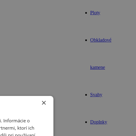
Ploty
Obkladové
kamene
Svahy
×
. Informácie o
Doplnky
tnermi, ktorí ich
ili pri používaní