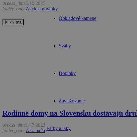
access_time
6.10.2025
folder_open
Akcie a novinky
Obkladové kamene
Klikni ma
Svahy
Doplnky
Zavlažovanie
Rodinné domy na Slovensku dostávajú dru
access_time
14.7.2023
Farby a laky
folder_open
Ako na to