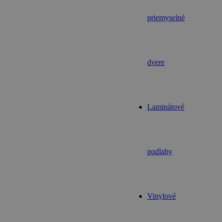
priemyselné
dvere
Laminátové
podlahy
Vinylové