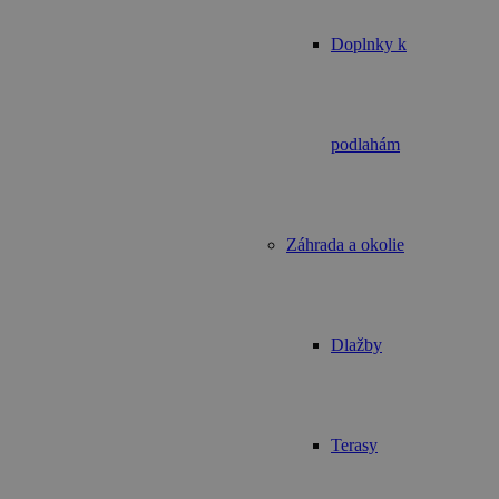
Doplnky k
podlahám
Záhrada a okolie
Dlažby
Terasy