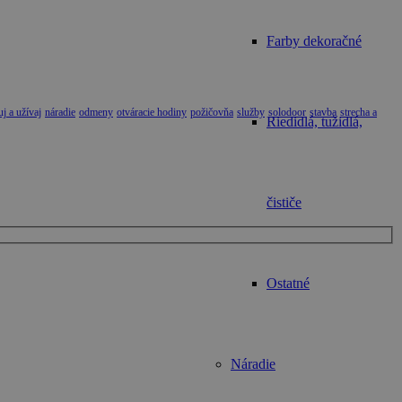
Farby dekoračné
j a užívaj
náradie
odmeny
otváracie hodiny
požičovňa
služby
solodoor
stavba
strecha a
Riedidlá, tužidlá,
čističe
Ostatné
Náradie