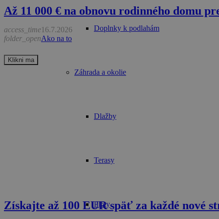
Až 11 000 € na obnovu rodinného domu pre
Doplnky k podlahám
access_time
16.7.2026
folder_open
Ako na to
Klikni ma
Záhrada a okolie
Dlažby
Terasy
Získajte až 100 EUR späť za každé nové 
Ploty