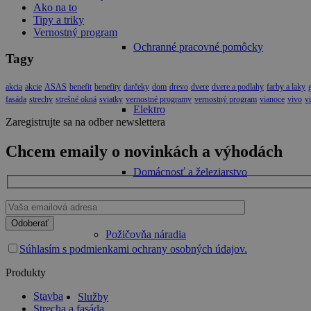
Ako na to
Tipy a triky
Vernostný program
Ochranné pracovné pomôcky
Tagy
akcia
akcie
ASAS
benefit
benefity
darčeky
dom
drevo
dvere
dvere a podlahy
farby a laky
fasáda
strechy
strešné okná
sviatky
vernostné programy
vernostný program
vianoce
vivo
v
Elektro
Zaregistrujte sa na odber newslettera
Chcem emaily o novinkách a výhodách
Domácnosť a železiarstvo
Please
leave
Požičovňa náradia
this
Súhlasím s podmienkami ochrany osobných údajov.
field
empty.
Produkty
Stavba
Služby
Strecha a fasáda