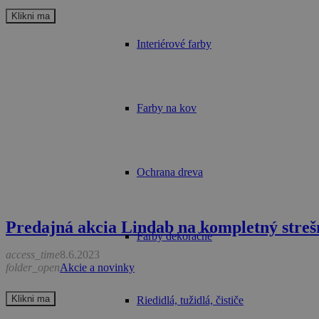
Klikni ma
Interiérové farby
Farby na kov
Ochrana dreva
Predajná akcia Lindab na kompletný streš
Farby dekoračné
access_time
8.6.2023
folder_open
Akcie a novinky
Klikni ma
Riedidlá, tužidlá, čističe