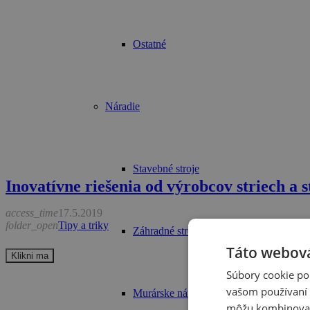
Ostatné
Náradie
Stavebné stroje
Inovatívne riešenia od výrobcov striech a 
access_time
17.5.2019
folder_open
Tipy a triky
Záhradné stroje
Táto webová
Klikni ma
Súbory cookie po
vašom používaní n
Murárske náradie
môžu kombinovať s