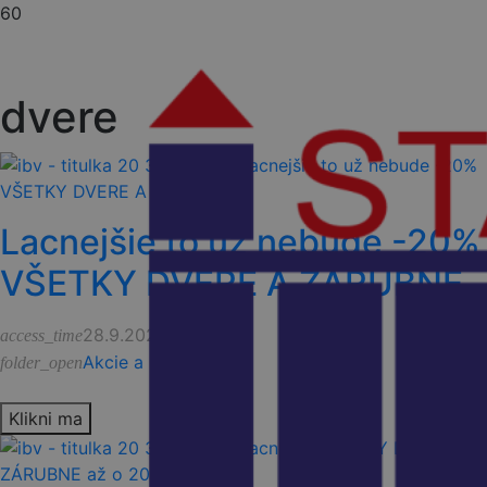
dvere
Lacnejšie to už nebude -20%
VŠETKY DVERE A ZÁRUBNE
28.9.2023
access_time
Akcie a novinky
folder_open
Klikni ma