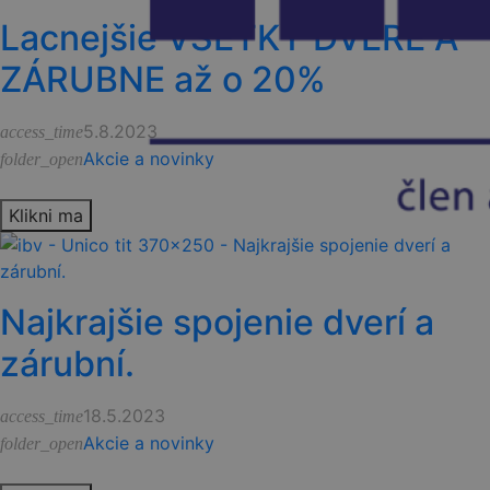
Lacnejšie VŠETKY DVERE A
ZÁRUBNE až o 20%
5.8.2023
access_time
Akcie a novinky
folder_open
Klikni ma
Najkrajšie spojenie dverí a
zárubní.
18.5.2023
access_time
Akcie a novinky
folder_open