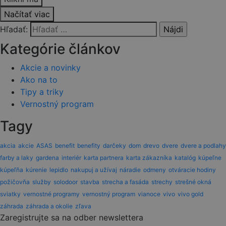
Načítať viac
Hľadať:
Kategórie článkov
Akcie a novinky
Ako na to
Tipy a triky
Vernostný program
Tagy
akcia
akcie
ASAS
benefit
benefity
darčeky
dom
drevo
dvere
dvere a podlahy
farby a laky
gardena
interiér
karta partnera
karta zákazníka
katalóg
kúpeľne
kúpeľňa
kúrenie
lepidlo
nakupuj a užívaj
náradie
odmeny
otváracie hodiny
požičovňa
služby
solodoor
stavba
strecha a fasáda
strechy
strešné okná
sviatky
vernostné programy
vernostný program
vianoce
vivo
vivo gold
záhrada
záhrada a okolie
zľava
Zaregistrujte sa na odber newslettera