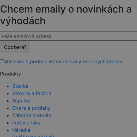
Chcem emaily o novinkách a
výhodách
Please
leave
this
Súhlasím s podmienkami ochrany osobných údajov.
field
Produkty
empty.
Stavba
Strecha a fasáda
Kúpeľne
Dvere a podlahy
Záhrada a okolie
Farby a laky
Náradie