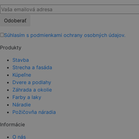
Please
leave
this
Súhlasím s podmienkami ochrany osobných údajov.
field
Produkty
empty.
Stavba
Strecha a fasáda
Kúpeľne
Dvere a podlahy
Záhrada a okolie
Farby a laky
Náradie
Požičovňa náradia
Informácie
O nás