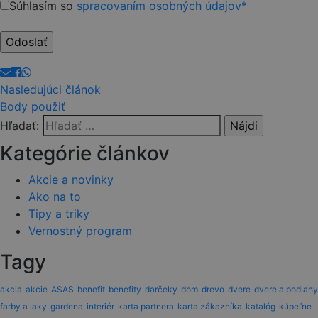
Súhlasím so
spracovaním osobných údajov*
Nasledujúci článok
Body použiť
Hľadať:
Kategórie článkov
Akcie a novinky
Ako na to
Tipy a triky
Vernostný program
Tagy
akcia
akcie
ASAS
benefit
benefity
darčeky
dom
drevo
dvere
dvere a podlahy
farby a laky
gardena
interiér
karta partnera
karta zákazníka
katalóg
kúpeľne