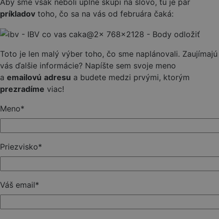
Aby sme však neboli úplne skúpi na slovo, tu je pár
príkladov
toho, čo sa na vás od februára čaká:
Toto je len malý výber toho, čo sme naplánovali. Zaujímajú
vás ďalšie informácie? Napíšte sem svoje meno
a
emailovú
adresu
a budete medzi prvými, ktorým
prezradíme
viac!
Meno
*
Priezvisko
*
Váš email
*