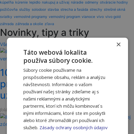
kúpeľňa
kúrenie
lepidlo
nakupuj a užívaj
náradie
odmeny
otváracie hodiny
požičovňa
služby
solodoor
stavba
strecha a fasáda
strechy
strešné okná
sviatky
vernostné programy
vernostný program
vianoce
vivo
vivo gold
záhrada
záhrada a okolie
zľava
Novinky, tipy a triky
×
Všetky články
Táto webová lokalita
používa súbory cookie.
10 rokov vernostného
Súbory cookie používame na
prispôsobenie obsahu, reklám a analýzu
programu ASAS "Nakupuj a
návštevnosti. Informácie o vašom
používaní našej stránky zdieľame aj s
užívaj"
našimi reklamnými a analytickými
partnermi, ktorí ich môžu kombinovať s
Vernostný program
folder_open
inými informáciami, ktoré ste im poskytli
alebo ktoré zhromaždili pri používaní ich
služieb.
Zásady ochrany osobných údajov