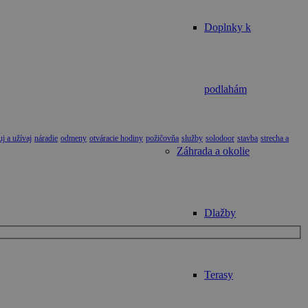
Doplnky k
podlahám
j a užívaj
náradie
odmeny
otváracie hodiny
požičovňa
služby
solodoor
stavba
strecha a
Záhrada a okolie
Dlažby
Terasy