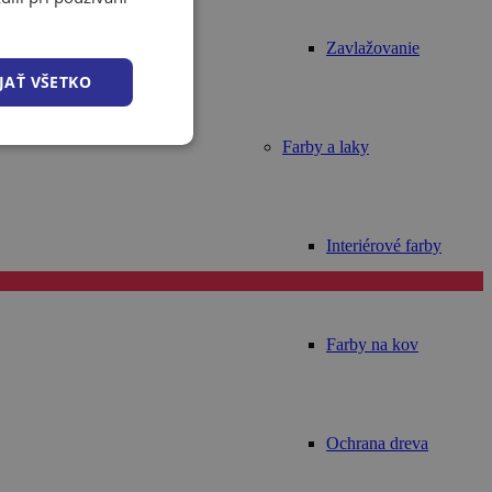
Zavlažovanie
JAŤ VŠETKO
Farby a laky
Interiérové farby
Farby na kov
Ochrana dreva