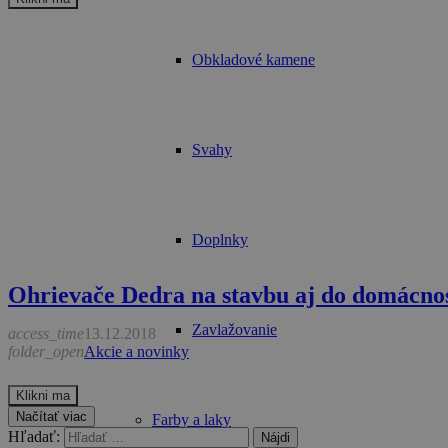
Obkladové kamene
Svahy
Doplnky
Ohrievače Dedra na stavbu aj do domácnos
Zavlažovanie
access_time
13.12.2018
folder_open
Akcie a novinky
Klikni ma
Načítať viac
Farby a laky
Hľadať: