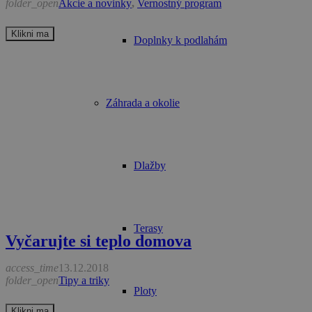
folder_open
Akcie a novinky
,
Vernostný program
Klikni ma
Doplnky k podlahám
Záhrada a okolie
Dlažby
Terasy
Vyčarujte si teplo domova
access_time
13.12.2018
folder_open
Tipy a triky
Ploty
Klikni ma