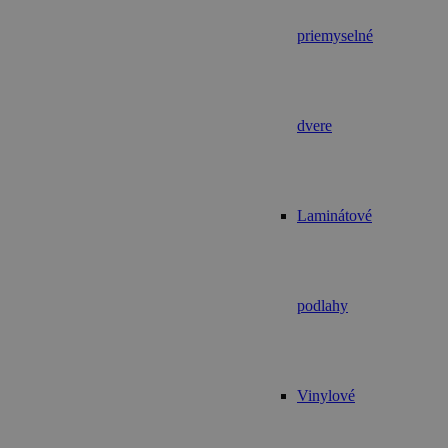
priemyselné
dvere
Laminátové
podlahy
Vinylové