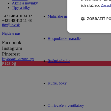
Akcie a novinky
ich služieb.
Zásad
Tipy a triky
+421 48 410 34 32
Maliarske náradie
ZOBRAZIŤ P
+421 48 413 11 48
ibv@ibv.sk
Nájdete nás
Hospodárske náradie
Facebook
Instagram
Pinterest
keyboard_arrow_up
Ručné náradie
Katalóg
Kufre, boxy
Ohrievače a ventilátory