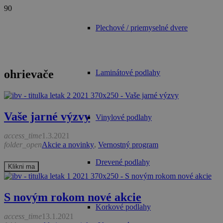
Plechové / priemyselné dvere
ohrievače
Laminátové podlahy
Vaše jarné výzvy
Vinylové podlahy
access_time
1.3.2021
folder_open
Akcie a novinky
,
Vernostný program
Drevené podlahy
Klikni ma
S novým rokom nové akcie
Korkové podlahy
access_time
13.1.2021