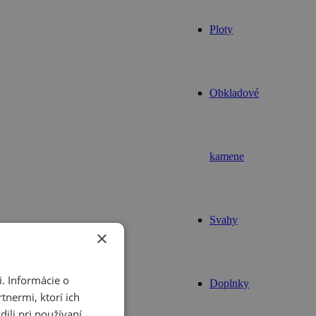
Ploty
Obkladové
kamene
Svahy
×
. Informácie o
Doplnky
tnermi, ktorí ich
ili pri používaní