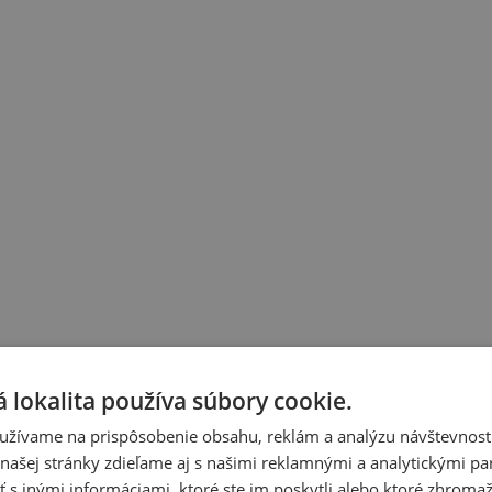
 lokalita používa súbory cookie.
užívame na prispôsobenie obsahu, reklám a analýzu návštevnosti
ašej stránky zdieľame aj s našimi reklamnými a analytickými par
 inými informáciami, ktoré ste im poskytli alebo ktoré zhromažd