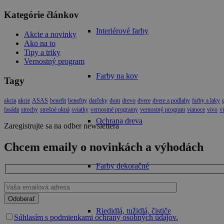
Kategórie článkov
Interiérové farby
Akcie a novinky
Ako na to
Tipy a triky
Vernostný program
Farby na kov
Tagy
akcia
akcie
ASAS
benefit
benefity
darčeky
dom
drevo
dvere
dvere a podlahy
farby a laky
fasáda
strechy
strešné okná
sviatky
vernostné programy
vernostný program
vianoce
vivo
v
Ochrana dreva
Zaregistrujte sa na odber newslettera
Chcem emaily o novinkách a výhodách
Farby dekoračné
Please
leave
Riedidlá, tužidlá, čističe
this
Súhlasím s podmienkami ochrany osobných údajov.