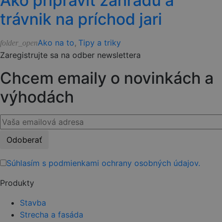
Ako pripraviť záhradu a
trávnik na príchod jari
Ako na to
,
Tipy a triky
folder_open
Zaregistrujte sa na odber newslettera
Chcem emaily o novinkách a
výhodách
Please
leave
this
Súhlasím s podmienkami ochrany osobných údajov.
field
Produkty
empty.
Stavba
Strecha a fasáda