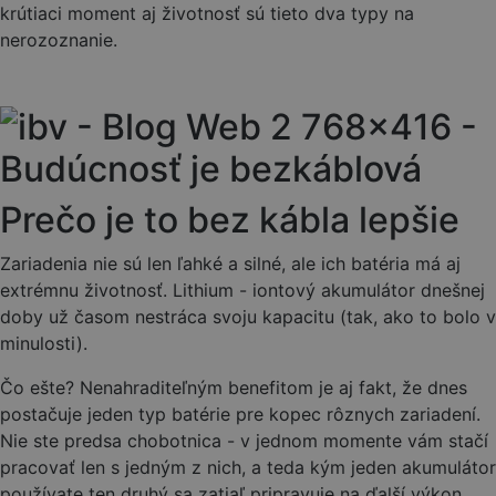
krútiaci moment aj životnosť sú tieto dva typy na
nerozoznanie.
Prečo je to bez kábla lepšie
Zariadenia nie sú len ľahké a silné, ale ich batéria má aj
extrémnu životnosť. Lithium - iontový akumulátor dnešnej
doby už časom nestráca svoju kapacitu (tak, ako to bolo v
minulosti).
Čo ešte? Nenahraditeľným benefitom je aj fakt, že dnes
postačuje jeden typ batérie pre kopec rôznych zariadení.
Nie ste predsa chobotnica - v jednom momente vám stačí
pracovať len s jedným z nich, a teda kým jeden akumulátor
používate ten druhý sa zatiaľ pripravuje na ďalší výkon.