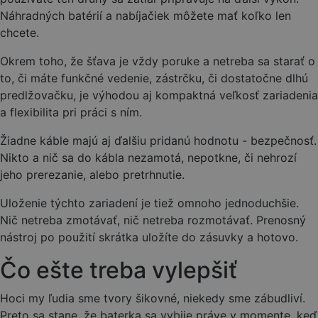
Náhradných batérií a nabíjačiek môžete mať koľko len
chcete.
Okrem toho, že šťava je vždy poruke a netreba sa starať o
to, či máte funkčné vedenie, zástrčku, či dostatočne dlhú
predlžovačku, je výhodou aj kompaktná veľkosť zariadenia
a flexibilita pri práci s ním.
Žiadne káble majú aj ďalšiu pridanú hodnotu - bezpečnosť.
Nikto a nič sa do kábla nezamotá, nepotkne, či nehrozí
jeho prerezanie, alebo pretrhnutie.
Uloženie týchto zariadení je tiež omnoho jednoduchšie.
Nič netreba zmotávať, nič netreba rozmotávať. Prenosný
nástroj po použití skrátka uložíte do zásuvky a hotovo.
Čo ešte treba vylepšiť
Hoci my ľudia sme tvory šikovné, niekedy sme zábudliví.
Preto sa stane, že baterka sa vybije práve v momente, keď