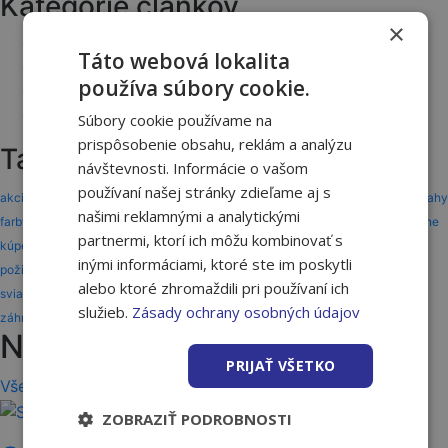
Kategórie článkov
×
Akcie a novinky
Táto webová lokalita
Ako na to
používa súbory cookie.
Tipy a triky
Vernostný program
Súbory cookie používame na
prispôsobenie obsahu, reklám a analýzu
Tagy
návštevnosti. Informácie o vašom
používaní našej stránky zdieľame aj s
akcia
akcie
ASAS
benefit
benefity
darčeky
dom
drevo
dvere
dvere a podlahy
našimi reklamnými a analytickými
farby a laky
gardena
interiér
karta partnera
karta zákazníka
katalóg
kúpeľne
partnermi, ktorí ich môžu kombinovať s
kúpeľňa
kúrenie
lepidlo
nakupuj a užívaj
náradie
odmeny
otváracie hodiny
inými informáciami, ktoré ste im poskytli
požičovňa
služby
solodoor
stavba
strecha a fasáda
strechy
strešné okná
alebo ktoré zhromaždili pri používaní ich
sviatky
vernostné programy
vernostný program
vianoce
vivo
vivo gold
služieb.
Zásady ochrany osobných údajov
záhrada
záhrada a okolie
zľava
Novinky, tipy a triky
PRIJAŤ VŠETKO
Všetky články
ZOBRAZIŤ PODROBNOSTI