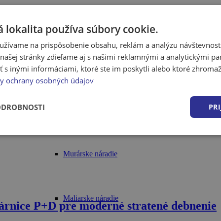
gardena
interiér
karta partnera
karta zákazníka
katalóg
kúpeľne
kúpeľňa
kúrenie
lepidlo
nakupu
ivo gold
záhrada
záhrada a okolie
zľava
Riedidlá, tužidlá, čističe
 lokalita používa súbory cookie.
užívame na prispôsobenie obsahu, reklám a analýzu návštevnosti
ašej stránky zdieľame aj s našimi reklamnými a analytickými par
Ostatné
 inými informáciami, ktoré ste im poskytli alebo ktoré zhromažd
y ochrany osobných údajov
ODROBNOSTI
PRI
Náradie
Murárske náradie
Maliarske náradie
várnice P+D pre moderné stratené debnenie