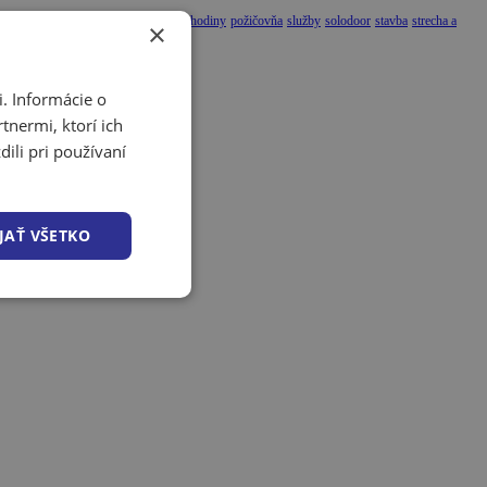
j a užívaj
náradie
odmeny
otváracie hodiny
požičovňa
služby
solodoor
stavba
strecha a
×
. Informácie o
tnermi, ktorí ich
ili pri používaní
JAŤ VŠETKO