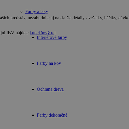
Farby a laky
h predstáv, nezabudnite aj na ďalšie detaily - vešiaky, háčiky, dávko
ajni IBV nájdete
kúpeľňový raj
.
Interiérové farby
Farby na kov
Ochrana dreva
Farby dekoračné