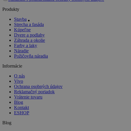
field
empty.
Produkty
Stavba
Strecha a fasáda
Kúpeľne
Dvere a podlahy
Záhrada a okolie
Farby a laky
Náradie
Požičovňa náradia
Informácie
O nás
Vivo
Ochrana osobných údajov
Reklamačný poriadok
Vrátenie tovaru
Blog
Kontakt
ESHOP
Blog