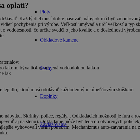
a oplatí?
Ploty
ržiavať. Každý diel musí dobre pasovať, nábytok má byť zmontovaný sp
šie vidieť pochybenia pri výrobe. Veľkosť umývadla určí veľkosť a typ sk
o vodotesnosti, čo určite svedčí o jeho kvalite a o dôslednosti výrobcu.
te.
Obkladové kamene
ateriálov:
lebo lakom, býva tiež napustená vodeodolnou látkou
Svahy
ne lak
ávne lepidlo, ktoré musí odolávať každodenným kúpeľňovým skúškam.
Doplnky
nábytku. Skrinky, police, regály... Odkladacích možností je fúra a rozh
é upevniť aj na stenu). Odkladanie môže byť teda do otvorených poliči
Zavlažovanie
čo najlepšie vyhovovali vašim potrebám. Mechanizmus auto-zatvárania 
inka.