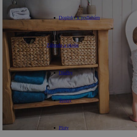
Doplnky k podlahám
Záhrada a okolie
Dlažby
Terasy
Ploty