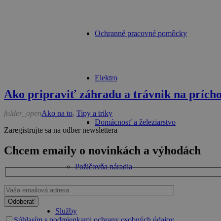
Ochranné pracovné pomôcky
Elektro
Ako pripraviť záhradu a trávnik na prícho
folder_open
Ako na to
,
Tipy a triky
Domácnosť a železiarstvo
Zaregistrujte sa na odber newslettera
Chcem emaily o novinkách a výhodách
Požičovňa náradia
Please
leave
Služby
this
Súhlasím s podmienkami ochrany osobných údajov.