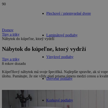
Plechové / priemyselné dvere
Domov
Tipy a triky
Laminátové podlahy
Nábytok do kúpeľne, ktorý vydrží
Nábytok do kúpeľne, ktorý vydrží
Vinylové podlahy
Tipy a triky
8 rokov dozadu
Kúpeľňový nábytok má svoje špecifiká. Najlepšie spravíte, ak si vopre
úlohu. Pamätajte, že nie vždy platí priama úmera medzi cenou a kvali
Drevené podlahy
Korkové podlahy