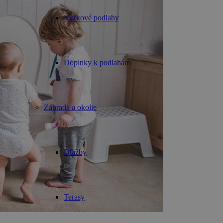
Korkové podlahy
Doplnky k podlahám
Záhrada a okolie
Dlažby
Terasy