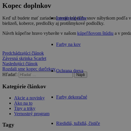
Kopec doplnkov
Interiérové farby
Keď už budete mať zariadenú svoju kúpeľňu snov nábytkom podľa vašic
bielizeň, koberce, predložky aj protišmykové podložky.
Návrh kúpeľne hravo vybavíte v našom
kúpeľňovom štúdiu
a v pred
Farby na kov
Predchádzajúci článok
Závesná skrinka Scarlet
Nasledujúci článok
Rozdali sme kopec darčekov
Ochrana dreva
Hľadať:
Kategórie článkov
Farby dekoračné
Akcie a novinky
Ako na to
Tipy a triky
Vernostný program
Riedidlá, tužidlá, čističe
Tagy