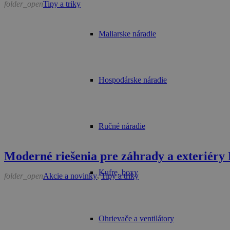
folder_open
Tipy a triky
Maliarske náradie
Hospodárske náradie
Ručné náradie
Moderné riešenia pre záhrady a exteriéry
Kufre, boxy
folder_open
Akcie a novinky
,
Tipy a triky
Ohrievače a ventilátory