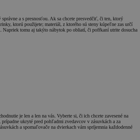
rávne a s presnosťou. Ak sa chcete presvedčiť, či ten, ktorý
rinky, ktorú použijete; materiál, z ktorého sú steny kúpeľne zas určí
 Napriek tomu aj takýto nábytok po obliatí, či pofŕkaní utrite dosucha
odnutie je len a len na vás. Vyberte si, či ich chcete zavesené na
ek, prípadne ukryté pred pohľadmi zvedavcov v zásuvkách a za
na zásuvkách a spomaľovače na dvierkach vám spríjemnia každodenné