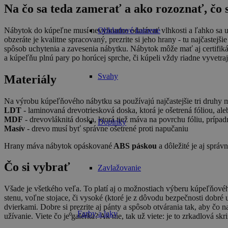
Na čo sa teda zamerať a ako rozoznať, čo s
Nábytok do kúpeľne musí nevyhnutne odolávať vlhkosti a ľahko sa ud
Obkladové kamene
obzeráte je kvalitne spracovaný, prezrite si jeho hrany - tu najčastej
spôsob uchytenia a zavesenia nábytku. Nábytok môže mať aj certifikát 
a kúpeľňu plnú pary po horúcej sprche, či kúpeli vždy riadne vyvetraj
Svahy
Materiály
Na výrobu kúpeľňového nábytku sa používajú najčastejšie tri druhy m
LDT
- laminovaná drevotriesková doska, ktorá je ošetrená fóliou, a
MDF
- drevovláknitá doska, ktorá tiež máva na povrchu fóliu, prípad
Doplnky
Masív
- drevo musí byť správne ošetrené proti napučaniu
Hrany máva nábytok opáskované
ABS páskou
a dôležité je aj spr
Čo si vybrať
Zavlažovanie
Všade je všetkého veľa. To platí aj o možnostiach výberu kúpeľňového 
stenu, voľne stojace, či vysoké (ktoré je z dôvodu bezpečnosti dobr
dvierkami. Dobre si prezrite aj pánty a spôsob otvárania tak, aby 
Farby a laky
užívanie. Viete čo je galérka? Ak nie, tak už viete: je to zrkadlová skr