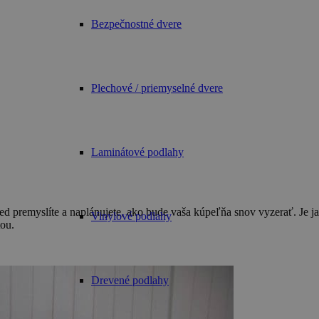
Bezpečnostné dvere
Plechové / priemyselné dvere
Laminátové podlahy
d premyslíte a naplánujete, ako bude vaša kúpeľňa snov vyzerať. Je jas
Vinylové podlahy
tou.
Drevené podlahy