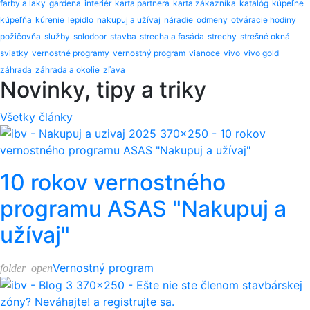
farby a laky
gardena
interiér
karta partnera
karta zákazníka
katalóg
kúpeľne
kúpeľňa
kúrenie
lepidlo
nakupuj a užívaj
náradie
odmeny
otváracie hodiny
požičovňa
služby
solodoor
stavba
strecha a fasáda
strechy
strešné okná
sviatky
vernostné programy
vernostný program
vianoce
vivo
vivo gold
záhrada
záhrada a okolie
zľava
Novinky, tipy a triky
Všetky články
10 rokov vernostného
programu ASAS "Nakupuj a
užívaj"
Vernostný program
folder_open