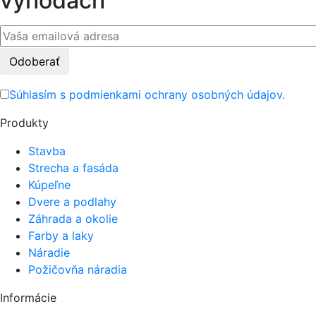
výhodách
Please
leave
this
Súhlasím s podmienkami ochrany osobných údajov.
field
Produkty
empty.
Stavba
Strecha a fasáda
Kúpeľne
Dvere a podlahy
Záhrada a okolie
Farby a laky
Náradie
Požičovňa náradia
Informácie