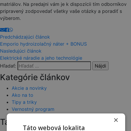
matriálov. Na predajni vám je k dispozícii tím odborníkov
pripravený zodpovedať všetky vaše otázky a poradiť s
výberom.
Predchádzajúci článok
Emporio hydroizolačný náter + BONUS
Nasledujúci článok
Elektrické náradie a jeho technológie
Hľadať:
Kategórie článkov
Akcie a novinky
Ako na to
Tipy a triky
Vernostný program
×
Tagy
Táto webová lokalita