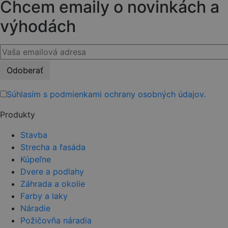
Chcem emaily o novinkách a
výhodách
Please
leave
this
Súhlasím s podmienkami ochrany osobných údajov.
field
Produkty
empty.
Stavba
Strecha a fasáda
Kúpeľne
Dvere a podlahy
Záhrada a okolie
Farby a laky
Náradie
Požičovňa náradia