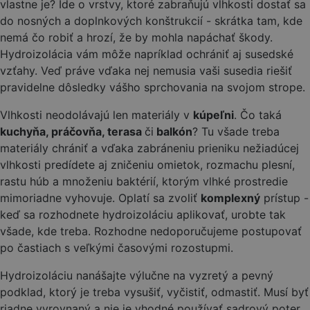
vlastne je? Ide o vrstvy, ktoré zabraňujú vlhkosti dostať sa
do nosných a doplnkových konštrukcií - skrátka tam, kde
nemá čo robiť a hrozí, že by mohla napáchať škody.
Hydroizolácia vám môže napríklad ochrániť aj susedské
vzťahy. Veď práve vďaka nej nemusia vaši susedia riešiť
pravidelne dôsledky vášho sprchovania na svojom strope.
Vlhkosti neodolávajú len materiály v
kúpeľni
. Čo taká
kuchyňa, práčovňa, terasa
či
balkón
? Tu všade treba
materiály chrániť a vďaka zabráneniu prieniku nežiadúcej
vlhkosti predídete aj zničeniu omietok, rozmachu plesní,
rastu húb a množeniu baktérií, ktorým vlhké prostredie
mimoriadne vyhovuje. Oplatí sa zvoliť
komplexný
prístup -
keď sa rozhodnete hydroizoláciu aplikovať, urobte tak
všade, kde treba. Rozhodne nedoporučujeme postupovať
po častiach s veľkými časovými rozostupmi.
Hydroizoláciu nanášajte výlučne na vyzretý a pevný
podklad, ktorý je treba vysušiť, vyčistiť, odmastiť. Musí byť
riadne vyrovnaný a nie je vhodné používať sadrový poter.