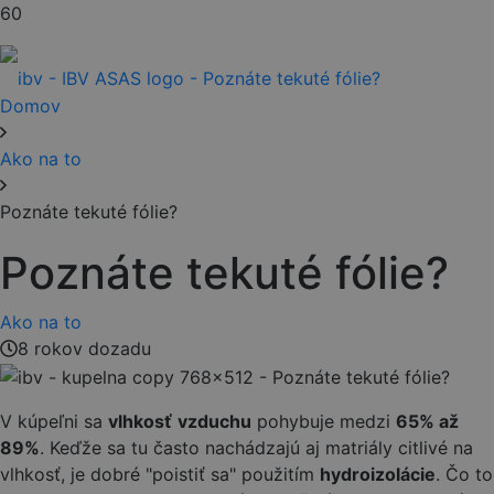
Domov
Ako na to
Poznáte tekuté fólie?
Poznáte tekuté fólie?
Ako na to
8 rokov dozadu
V kúpeľni sa
vlhkosť
vzduchu
pohybuje medzi
65% až
89%
. Keďže sa tu často nachádzajú aj matriály citlivé na
vlhkosť, je dobré "poistiť sa" použitím
hydroizolácie
. Čo to