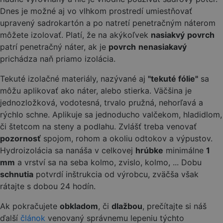
Dnes je možné aj vo vlhkom prostredí umiestňovať
upravený sadrokartón a po natretí penetračným náterom
môžete izolovať. Platí, že na akýkoľvek
nasiakvý
povrch
patrí penetračný náter, ak je
povrch
nenasiakavý
prichádza naň priamo izolácia.
Tekuté izolačné materiály, nazývané aj
"tekuté fólie"
sa
môžu aplikovať ako náter, alebo stierka. Väčšina je
jednozložková, vodotesná, trvalo pružná, nehorľavá a
rýchlo schne. Aplikuje sa jednoducho valčekom, hladidlom,
či štetcom na steny a podlahu. Zvlášť treba venovať
pozornosť
spojom, rohom a okoliu odtokov a výpustov.
Hydroizolácia sa nanáša v celkovej
hrúbke
minimálne
1
mm
a vrství sa na seba kolmo, zvislo, kolmo, ... Dobu
schnutia
potvrdí inštrukcia od výrobcu, zväčša však
rátajte s dobou 24 hodín.
Ak pokračujete
obkladom
, či
dlažbou
, prečítajte si náš
ďalší
článok
venovaný správnemu lepeniu týchto