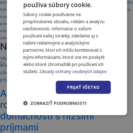
akcia
akcie
ASAS
benefit
benefity
darčeky
dom
drevo
dvere
dvere a podlahy
používa súbory cookie.
farby a laky
gardena
interiér
karta partnera
karta zákazníka
katalóg
kúpeľne
Súbory cookie používame na
kúpeľňa
kúrenie
lepidlo
nakupuj a užívaj
náradie
odmeny
otváracie hodiny
prispôsobenie obsahu, reklám a analýzu
požičovňa
služby
solodoor
stavba
strecha a fasáda
strechy
strešné okná
návštevnosti. Informácie o vašom
sviatky
vernostné programy
vernostný program
vianoce
vivo
vivo gold
používaní našej stránky zdieľame aj s
záhrada
záhrada a okolie
zľava
našimi reklamnými a analytickými
Novinky, tipy a triky
partnermi, ktorí ich môžu kombinovať s
inými informáciami, ktoré ste im poskytli
Všetky články
alebo ktoré zhromaždili pri používaní ich
služieb.
Zásady ochrany osobných údajov
PRIJAŤ VŠETKO
Až 11 000 € na obnovu
rodinného domu pre
ZOBRAZIŤ PODROBNOSTI
domácnosti s nižšími
príjmami