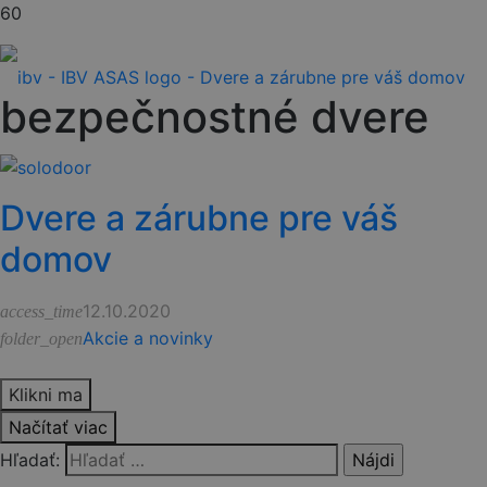
bezpečnostné dvere
Dvere a zárubne pre váš
domov
12.10.2020
access_time
Akcie a novinky
folder_open
Klikni ma
Načítať viac
Hľadať: