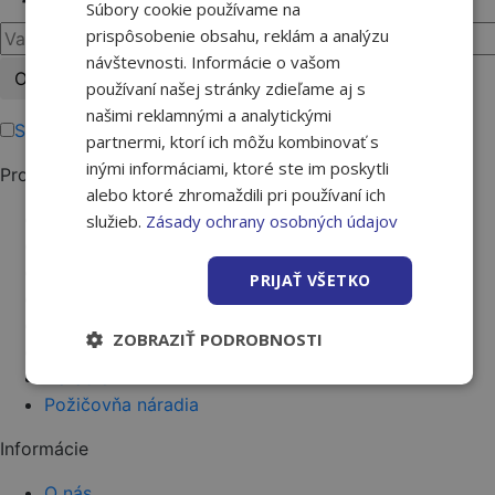
Súbory cookie používame na
prispôsobenie obsahu, reklám a analýzu
návštevnosti. Informácie o vašom
Please
používaní našej stránky zdieľame aj s
leave
našimi reklamnými a analytickými
this
Súhlasím s podmienkami ochrany osobných údajov.
partnermi, ktorí ich môžu kombinovať s
field
inými informáciami, ktoré ste im poskytli
Produkty
empty.
alebo ktoré zhromaždili pri používaní ich
Stavba
služieb.
Zásady ochrany osobných údajov
Strecha a fasáda
Kúpeľne
PRIJAŤ VŠETKO
Dvere a podlahy
Záhrada a okolie
ZOBRAZIŤ PODROBNOSTI
Farby a laky
Náradie
Požičovňa náradia
Informácie
O nás