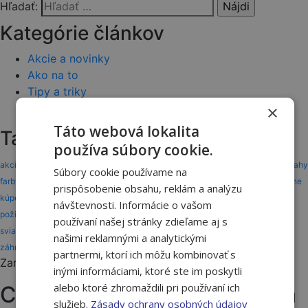
Hľadať:
Kategórie článkov
Akcie a novinky
Ako na to
Tipy a triky
Vernostný program
×
Táto webová lokalita
Tagy
používa súbory cookie.
akcia
akcie
ASAS
benefit
benefity
darčeky
dom
drevo
dvere
dvere a podlahy
Súbory cookie používame na
farby a laky
gardena
interiér
karta partnera
karta zákazníka
katalóg
kúpeľne
prispôsobenie obsahu, reklám a analýzu
kúpeľňa
kúrenie
lepidlo
nakupuj a užívaj
náradie
odmeny
otváracie hodiny
návštevnosti. Informácie o vašom
požičovňa
služby
solodoor
stavba
strecha a fasáda
strechy
strešné okná
používaní našej stránky zdieľame aj s
sviatky
vernostné programy
vernostný program
vianoce
vivo
vivo gold
našimi reklamnými a analytickými
záhrada
záhrada a okolie
zľava
partnermi, ktorí ich môžu kombinovať s
Zaregistrujte sa na odber newslettera
inými informáciami, ktoré ste im poskytli
alebo ktoré zhromaždili pri používaní ich
Chcem emaily o novinkách a
služieb.
Zásady ochrany osobných údajov