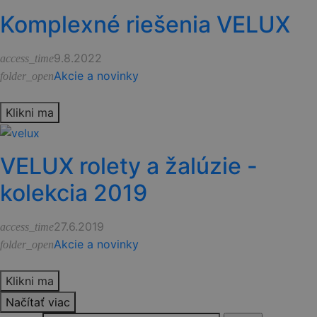
Komplexné riešenia VELUX
9.8.2022
access_time
Akcie a novinky
folder_open
Klikni ma
VELUX rolety a žalúzie -
kolekcia 2019
27.6.2019
access_time
Akcie a novinky
folder_open
Klikni ma
Načítať viac