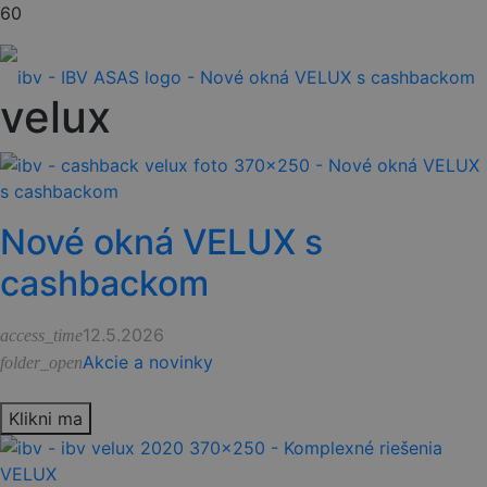
velux
Nové okná VELUX s
cashbackom
12.5.2026
access_time
Akcie a novinky
folder_open
Klikni ma