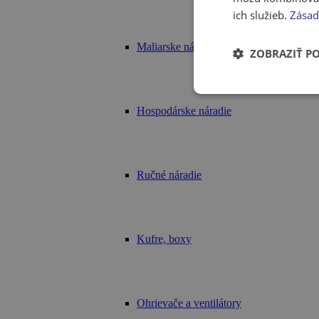
ich služieb.
Zásad
Maliarske náradie
ZOBRAZIŤ P
Hospodárske náradie
Ručné náradie
Kufre, boxy
Ohrievače a ventilátory