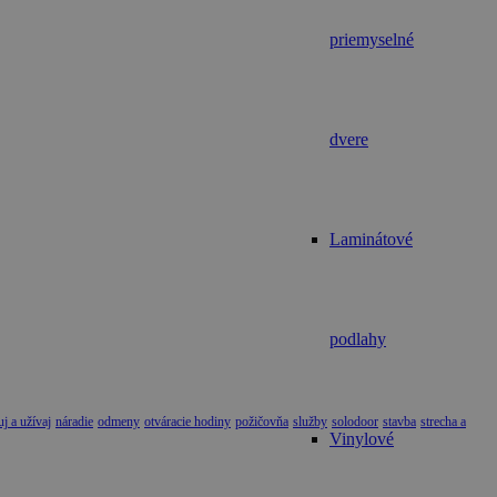
priemyselné
dvere
Laminátové
podlahy
j a užívaj
náradie
odmeny
otváracie hodiny
požičovňa
služby
solodoor
stavba
strecha a
Vinylové