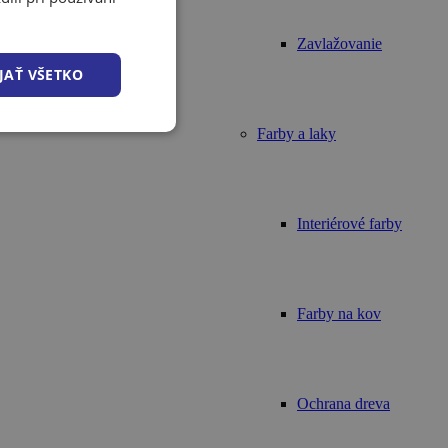
Zavlažovanie
JAŤ VŠETKO
Farby a laky
Interiérové farby
Farby na kov
Ochrana dreva