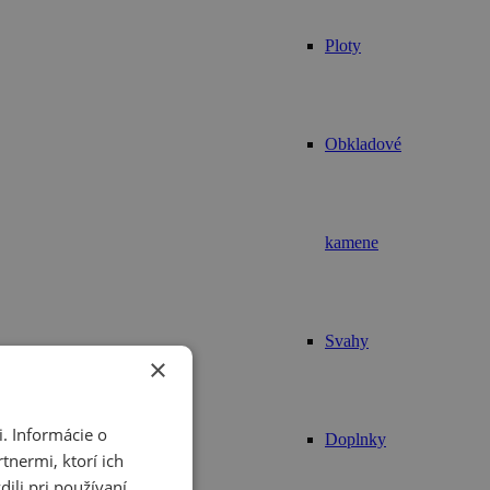
Ploty
Obkladové
kamene
Svahy
×
. Informácie o
Doplnky
tnermi, ktorí ich
ili pri používaní