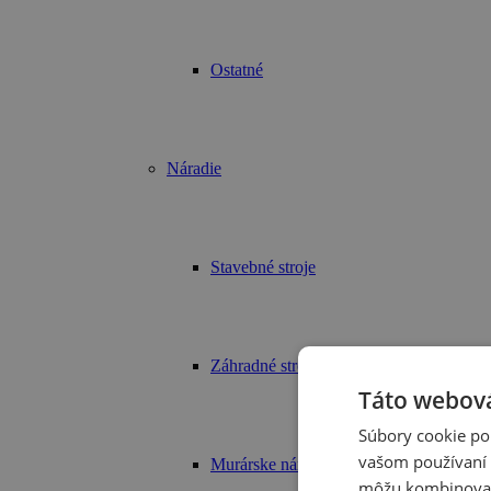
Ostatné
Náradie
Stavebné stroje
Záhradné stroje
Táto webová
Súbory cookie po
vašom používaní n
Murárske náradie
môžu kombinovať s