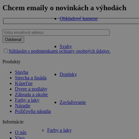
Chcem emaily o novinkách a výhodách
Obkladové kamene
Please
leave
Svahy
this
Súhlasím s podmienkami ochrany osobných údajov.
field
empty.
Produkty
Stavba
Doplnky
Strecha a fasáda
Kúpeľne
Dvere a podlahy
Záhrada a okolie
Farby a laky
Zavlažovanie
Náradie
Požičovňa náradia
Informácie
Farby a laky
O nás
Vivo