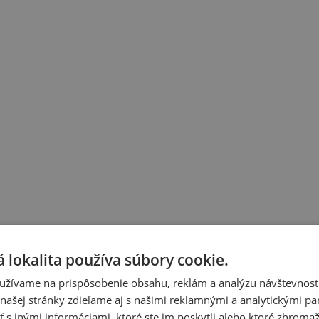
 lokalita používa súbory cookie.
užívame na prispôsobenie obsahu, reklám a analýzu návštevnosti
ašej stránky zdieľame aj s našimi reklamnými a analytickými par
 inými informáciami, ktoré ste im poskytli alebo ktoré zhromažd