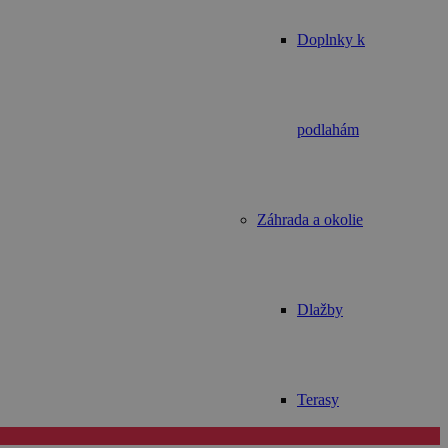
Doplnky k
podlahám
Záhrada a okolie
Dlažby
Terasy