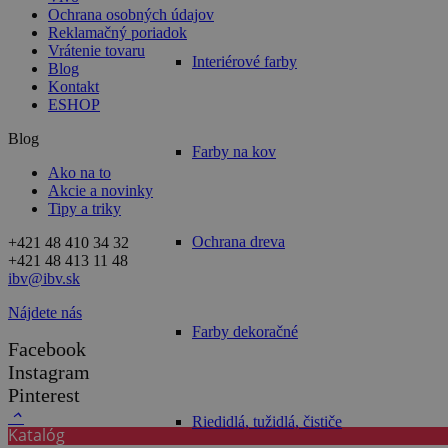
Ochrana osobných údajov
Reklamačný poriadok
Vrátenie tovaru
Interiérové farby
Blog
Kontakt
ESHOP
Blog
Farby na kov
Ako na to
Akcie a novinky
Tipy a triky
Ochrana dreva
+421 48 410 34 32
+421 48 413 11 48
ibv@ibv.sk
Nájdete nás
Farby dekoračné
Facebook
Instagram
Pinterest
keyboard_arrow_up
Riedidlá, tužidlá, čističe
Katalóg