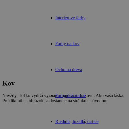
Interiérové farby
Farby na kov
Ochrana dreva
Kov
Navždy. Toľko vydrží vyznanie napísané do kovu. Ako vaša láska.
Farby dekoračné
Po kliknutí na obrázok sa dostanete na stránku s návodom.
Riedidlá, tužidlá, čističe