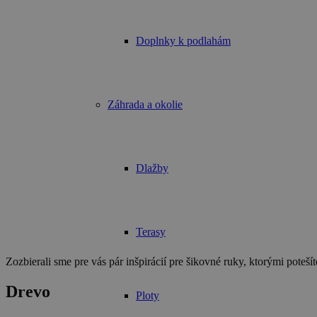
Doplnky k podlahám
Záhrada a okolie
Dlažby
Terasy
Zozbierali sme pre vás pár inšpirácií pre šikovné ruky, ktorými potešít
Drevo
Ploty