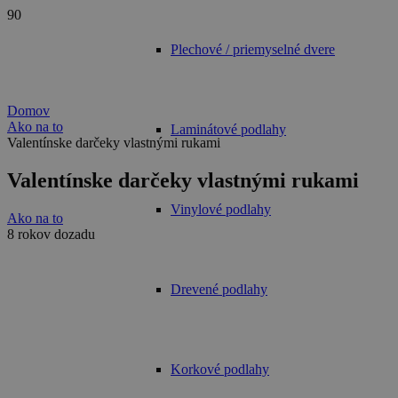
Plechové / priemyselné dvere
Domov
Ako na to
Laminátové podlahy
Valentínske darčeky vlastnými rukami
Valentínske darčeky vlastnými rukami
Vinylové podlahy
Ako na to
8 rokov dozadu
Drevené podlahy
Korkové podlahy