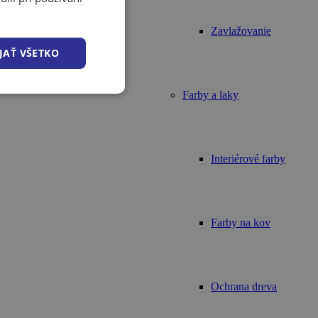
Zavlažovanie
JAŤ VŠETKO
Farby a laky
Interiérové farby
Farby na kov
Ochrana dreva