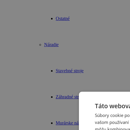
Ostatné
Náradie
Stavebné stroje
Záhradné stroje
Táto webová
Súbory cookie po
vašom používaní n
Murárske náradie
môžu kombinovať s