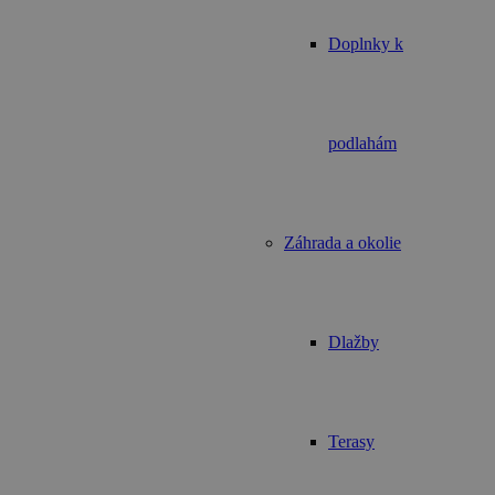
Doplnky k
podlahám
Záhrada a okolie
Dlažby
Terasy