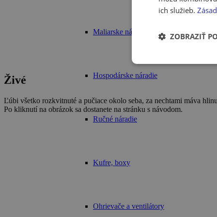
ich služieb.
Zásad
Maliarske náradie
ZOBRAZIŤ P
Hospodárske náradie
Živé
Ľúbi všetko rozkvitnuté a pučiace okolo seba, za nechtami máva hlin
Po kliknutí na obrázok sa dostanete na stránku s návodom.
Ručné náradie
Kufre, boxy
Ohrievače a ventilátory