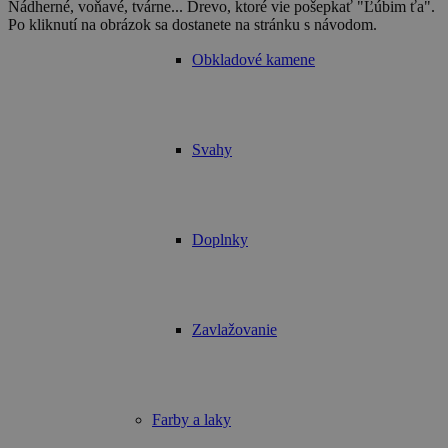
Nádherné, voňavé, tvárne... Drevo, ktoré vie pošepkať "Ľúbim ťa".
Po kliknutí na obrázok sa dostanete na stránku s návodom.
Obkladové kamene
Svahy
Doplnky
Zavlažovanie
Farby a laky