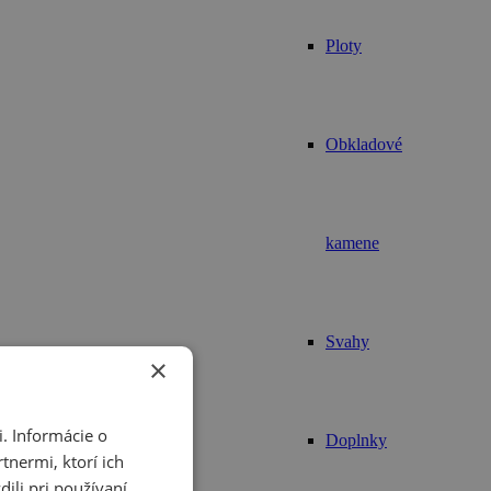
Ploty
Obkladové
kamene
Svahy
×
. Informácie o
Doplnky
tnermi, ktorí ich
ili pri používaní