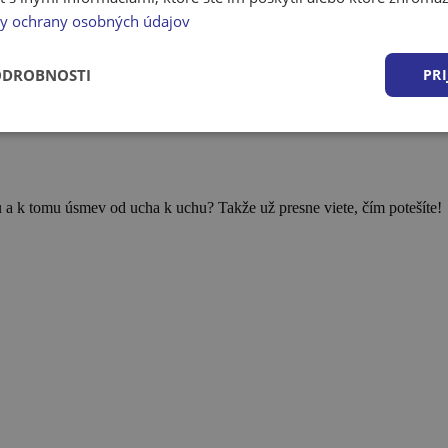
y ochrany osobných údajov
ODROBNOSTI
PRI
u a k tomu úsmev od ucha k uchu? Takže už presne viete, čím potešíte!