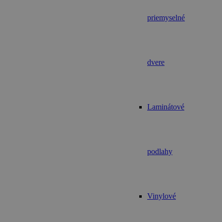
priemyselné
dvere
Laminátové
podlahy
Vinylové