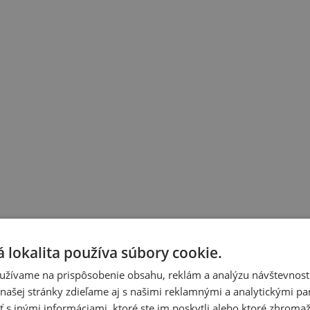
 lokalita používa súbory cookie.
užívame na prispôsobenie obsahu, reklám a analýzu návštevnosti
ašej stránky zdieľame aj s našimi reklamnými a analytickými par
 inými informáciami, ktoré ste im poskytli alebo ktoré zhromažd