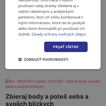
užívaj"
používaní našej stránky zdieľame aj s
Vernostný program
folder_open
našimi reklamnými a analytickými
partnermi, ktorí ich môžu kombinovať s
inými informáciami, ktoré ste im poskytli
alebo ktoré zhromaždili pri používaní ich
služieb.
Zásady ochrany osobných údajov
Ešte nie ste členom
PRIJAŤ VŠETKO
stavbárskej zóny? Neváhajte! a
registrujte sa.
ZOBRAZIŤ PODROBNOSTI
Akcie a novinky
,
Vernostný program
folder_open
Zbieraj body a poteš seba a
svojich blízkych