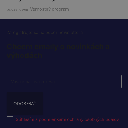
Vernostný program
folder_open
Zaregistrujte sa na odber newslettera
Chcem emaily o novinkách a
výhodách
Please
leave
this
field
empty.
Súhlasím s podmienkami ochrany osobných údajov.