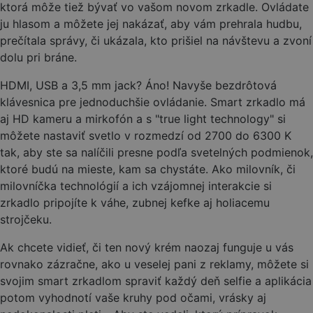
ktorá môže tiež bývať vo vašom novom zrkadle. Ovládate
ju hlasom a môžete jej nakázať, aby vám prehrala hudbu,
prečítala správy, či ukázala, kto prišiel na návštevu a zvoní
dolu pri bráne.
HDMI, USB a 3,5 mm jack? Áno! Navyše bezdrôtová
klávesnica pre jednoduchšie ovládanie. Smart zrkadlo má
aj HD kameru a mirkofón a s "true light technology" si
môžete nastaviť svetlo v rozmedzí od 2700 do 6300 K
tak, aby ste sa nalíčili presne podľa svetelných podmienok,
ktoré budú na mieste, kam sa chystáte. Ako milovník, či
milovníčka technológií a ich vzájomnej interakcie si
zrkadlo pripojíte k váhe, zubnej kefke aj holiacemu
strojčeku.
Ak chcete vidieť, či ten nový krém naozaj funguje u vás
rovnako zázračne, ako u veselej pani z reklamy, môžete si
svojim smart zrkadlom spraviť každý deň selfie a aplikácia
potom vyhodnotí vaše kruhy pod očami, vrásky aj