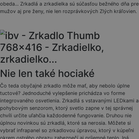
obeda... Zrkadlá a zrkadielka sú súčasťou bežného dňa pre
mužov aj pre ženy, nie len rozprávkových Zlých kráľovien.
Nie len také hociaké
Čo teda obyčajné zrkadlo môže mať, aby nebolo úplne
tuctové? Jednoduché vylepšenie prichádza vo forme
integrovaného osvetlenia. Zrkadlá s vstavanými LEDkami a
pohybovým senzorom, ktorý svetlo zapne v tej správnej
chvíli určite uľahčia každodenné fungovanie. Druhou nie
úplnou novinkou sú zrkadlá, ktoré sa nerosia. Môžete si
vybrať infrapanel so zrkadlovou úpravou, ktorý v kúpeľni
okrem ostrého obrazu zabezpečí aj príjemné teplo. Iná