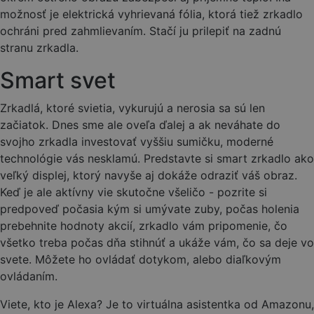
možnosť je elektrická vyhrievaná fólia, ktorá tiež zrkadlo
ochráni pred zahmlievaním. Stačí ju prilepiť na zadnú
stranu zrkadla.
Smart svet
Zrkadlá, ktoré svietia, vykurujú a nerosia sa sú len
začiatok. Dnes sme ale oveľa ďalej a ak neváhate do
svojho zrkadla investovať vyššiu sumičku, moderné
technológie vás nesklamú. Predstavte si smart zrkadlo ako
veľký displej, ktorý navyše aj dokáže odraziť váš obraz.
Keď je ale aktívny vie skutočne všeličo - pozrite si
predpoveď počasia kým si umývate zuby, počas holenia
prebehnite hodnoty akcií, zrkadlo vám pripomenie, čo
všetko treba počas dňa stihnúť a ukáže vám, čo sa deje vo
svete. Môžete ho ovládať dotykom, alebo diaľkovým
ovládaním.
Viete, kto je Alexa? Je to virtuálna asistentka od Amazonu,