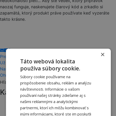
nedokonalosti pleti... Aby ste vedeli, ktorý prípravok
naozaj funguje, naskenujete čiarový kód a zrkadlo si
zapamätá, ktorý produkt práve používate keď vyzeráte
takto krásne.
×
Predchádzajúci článok
Táto webová lokalita
Už sa nerosí!
používa súbory cookie.
Nasledujúci článok
Ohrievače Dedra na stavbu aj do domácnosti
Súbory cookie používame na
Hľadať:
prispôsobenie obsahu, reklám a analýzu
návštevnosti. Informácie o vašom
Kategórie článkov
používaní našej stránky zdieľame aj s
našimi reklamnými a analytickými
Akcie a novinky
partnermi, ktorí ich môžu kombinovať s
Ako na to
inými informáciami, ktoré ste im poskytli
Tipy a triky