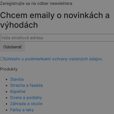
Zaregistrujte sa na odber newslettera
Chcem emaily o novinkách a
výhodách
Please
leave
this
Súhlasím s podmienkami ochrany osobných údajov.
field
Produkty
empty.
Stavba
Strecha a fasáda
Kúpeľne
Dvere a podlahy
Záhrada a okolie
Farby a laky