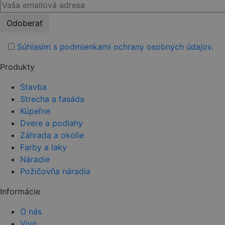
Please
leave
this
Súhlasím s podmienkami ochrany osobných údajov.
field
Produkty
empty.
Stavba
Strecha a fasáda
Kúpeľne
Dvere a podlahy
Záhrada a okolie
Farby a laky
Náradie
Požičovňa náradia
Informácie
O nás
Vivo