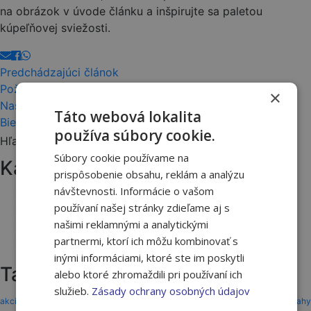
na obrázok v úvode článku a inšpirujte sa paletou
kúpeľňovej sviežosti.
Predchádzajúci článok
Požičajte si len za body - vertikutátor pre verných
×
Nasledujúci článok
Táto webová lokalita
Biela interiérová farba Emporio
používa súbory cookie.
Hľadať:
Súbory cookie používame na
Kategórie článkov
prispôsobenie obsahu, reklám a analýzu
návštevnosti. Informácie o vašom
Akcie a novinky
používaní našej stránky zdieľame aj s
Ako na to
našimi reklamnými a analytickými
Tipy a triky
partnermi, ktorí ich môžu kombinovať s
Vernostný program
inými informáciami, ktoré ste im poskytli
Tagy
alebo ktoré zhromaždili pri používaní ich
služieb.
Zásady ochrany osobných údajov
akcia
akcie
ASAS
benefit
benefity
darčeky
dom
drevo
dvere
dvere a podlahy