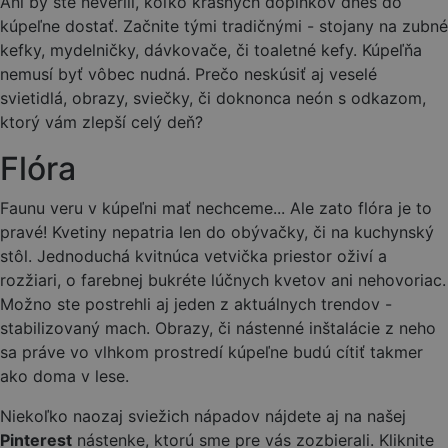
Ani by ste neverili, koľko krásnych doplnkov dnes do
kúpeľne dostať. Začnite tými tradičnými - stojany na zubné
kefky, mydelničky, dávkovače, či toaletné kefy. Kúpeľňa
nemusí byť vôbec nudná. Prečo neskúsiť aj veselé
svietidlá, obrazy, sviečky, či doknonca neón s odkazom,
ktorý vám zlepší celý deň?
Flóra
Faunu veru v kúpeľni mať nechceme... Ale zato flóra je to
pravé! Kvetiny nepatria len do obývačky, či na kuchynský
stôl. Jednoduchá kvitnúca vetvička priestor oživí a
rozžiari, o farebnej bukréte lúčnych kvetov ani nehovoriac.
Možno ste postrehli aj jeden z aktuálnych trendov -
stabilizovaný mach. Obrazy, či nástenné inštalácie z neho
sa práve vo vlhkom prostredí kúpeľne budú cítiť takmer
ako doma v lese.
Niekoľko naozaj sviežich nápadov nájdete aj na našej
Pinterest
nástenke, ktorú sme pre vás zozbierali. Kliknite