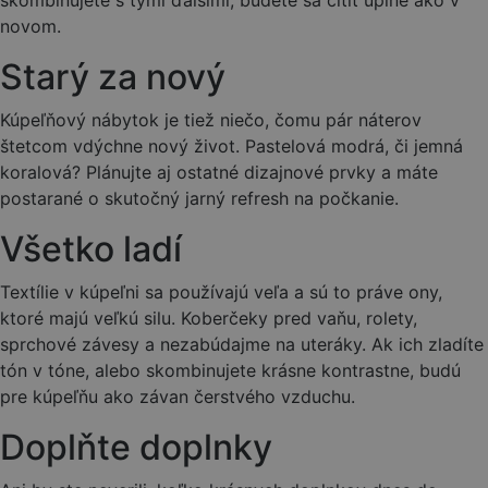
skombinujete s tými ďalšími, budete sa cítiť úplne ako v
novom.
Starý za nový
Kúpeľňový nábytok je tiež niečo, čomu pár náterov
štetcom vdýchne nový život. Pastelová modrá, či jemná
koralová? Plánujte aj ostatné dizajnové prvky a máte
postarané o skutočný jarný refresh na počkanie.
Všetko ladí
Textílie v kúpeľni sa používajú veľa a sú to práve ony,
ktoré majú veľkú silu. Koberčeky pred vaňu, rolety,
sprchové závesy a nezabúdajme na uteráky. Ak ich zladíte
tón v tóne, alebo skombinujete krásne kontrastne, budú
pre kúpeľňu ako závan čerstvého vzduchu.
Doplňte doplnky