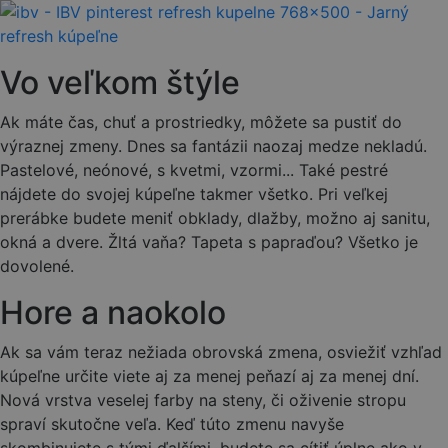
Vo veľkom štýle
Ak máte čas, chuť a prostriedky, môžete sa pustiť do
výraznej zmeny. Dnes sa fantázii naozaj medze nekladú.
Pastelové, neónové, s kvetmi, vzormi... Také pestré
nájdete do svojej kúpeľne takmer všetko. Pri veľkej
prerábke budete meniť obklady, dlažby, možno aj sanitu,
okná a dvere. Žltá vaňa? Tapeta s papraďou? Všetko je
dovolené.
Hore a naokolo
Ak sa vám teraz nežiada obrovská zmena, osviežiť vzhľad
kúpeľne určite viete aj za menej peňazí aj za menej dní.
Nová vrstva veselej farby na steny, či oživenie stropu
spraví skutočne veľa. Keď túto zmenu navyše