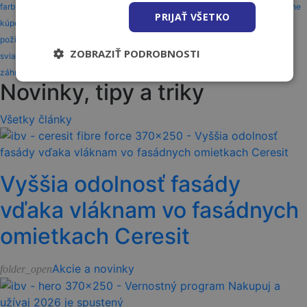
farby a laky
gardena
interiér
karta partnera
karta zákazníka
katalóg
kúpeľne
PRIJAŤ VŠETKO
kúpeľňa
kúrenie
lepidlo
nakupuj a užívaj
náradie
odmeny
otváracie hodiny
požičovňa
služby
solodoor
stavba
strecha a fasáda
strechy
strešné okná
ZOBRAZIŤ PODROBNOSTI
sviatky
vernostné programy
vernostný program
vianoce
vivo
vivo gold
záhrada
záhrada a okolie
zľava
Novinky, tipy a triky
Všetky články
Vyššia odolnosť fasády
vďaka vláknam vo fasádnych
omietkach Ceresit
Akcie a novinky
folder_open