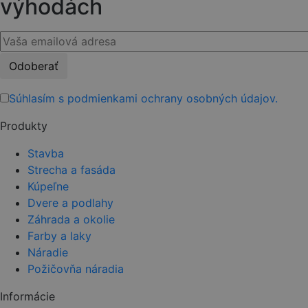
výhodách
Please
leave
this
Súhlasím s podmienkami ochrany osobných údajov.
field
Produkty
empty.
Stavba
Strecha a fasáda
Kúpeľne
Dvere a podlahy
Záhrada a okolie
Farby a laky
Náradie
Požičovňa náradia
Informácie