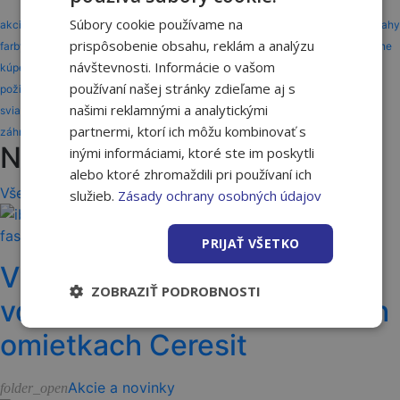
Súbory cookie používame na
akcia
akcie
ASAS
benefit
benefity
darčeky
dom
drevo
dvere
dvere a podlahy
prispôsobenie obsahu, reklám a analýzu
farby a laky
gardena
interiér
karta partnera
karta zákazníka
katalóg
kúpeľne
návštevnosti. Informácie o vašom
kúpeľňa
kúrenie
lepidlo
nakupuj a užívaj
náradie
odmeny
otváracie hodiny
používaní našej stránky zdieľame aj s
požičovňa
služby
solodoor
stavba
strecha a fasáda
strechy
strešné okná
našimi reklamnými a analytickými
sviatky
vernostné programy
vernostný program
vianoce
vivo
vivo gold
partnermi, ktorí ich môžu kombinovať s
záhrada
záhrada a okolie
zľava
Novinky, tipy a triky
inými informáciami, ktoré ste im poskytli
alebo ktoré zhromaždili pri používaní ich
Všetky články
služieb.
Zásady ochrany osobných údajov
PRIJAŤ VŠETKO
Vyššia odolnosť fasády
ZOBRAZIŤ PODROBNOSTI
vďaka vláknam vo fasádnych
omietkach Ceresit
Akcie a novinky
folder_open