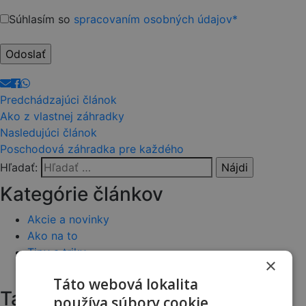
Please
Súhlasím so
spracovaním osobných údajov*
leave
this
field
empty.
Predchádzajúci článok
Ako z vlastnej záhradky
Nasledujúci článok
Poschodová záhradka pre každého
Hľadať:
Kategórie článkov
Akcie a novinky
Ako na to
Tipy a triky
×
Vernostný program
Táto webová lokalita
Tagy
používa súbory cookie.