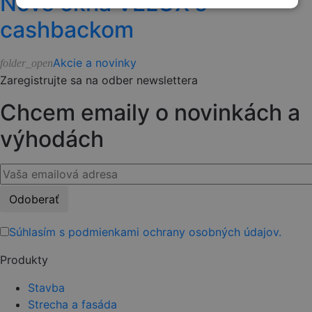
Nové okná VELUX s
cashbackom
Akcie a novinky
folder_open
Zaregistrujte sa na odber newslettera
Chcem emaily o novinkách a
výhodách
Please
leave
this
Súhlasím s podmienkami ochrany osobných údajov.
field
Produkty
empty.
Stavba
Strecha a fasáda