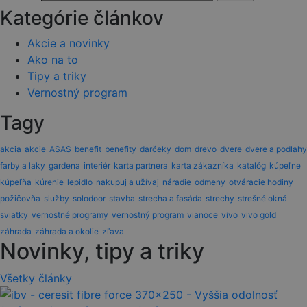
Kategórie článkov
Akcie a novinky
Ako na to
Tipy a triky
Vernostný program
Tagy
akcia
akcie
ASAS
benefit
benefity
darčeky
dom
drevo
dvere
dvere a podlahy
farby a laky
gardena
interiér
karta partnera
karta zákazníka
katalóg
kúpeľne
kúpeľňa
kúrenie
lepidlo
nakupuj a užívaj
náradie
odmeny
otváracie hodiny
požičovňa
služby
solodoor
stavba
strecha a fasáda
strechy
strešné okná
sviatky
vernostné programy
vernostný program
vianoce
vivo
vivo gold
záhrada
záhrada a okolie
zľava
Novinky, tipy a triky
Všetky články