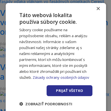
×
Vyššia odolnosť fasády
Táto webová lokalita
vďaka vláknam vo fasádnych
používa súbory cookie.
omietkach Ceresit
Súbory cookie používame na
prispôsobenie obsahu, reklám a analýzu
návštevnosti. Informácie o vašom
Akcie a novinky
folder_open
používaní našej stránky zdieľame aj s
našimi reklamnými a analytickými
partnermi, ktorí ich môžu kombinovať s
Vernostný program Nakupuj
inými informáciami, ktoré ste im poskytli
alebo ktoré zhromaždili pri používaní ich
a užívaj 2026 je spustený
služieb.
Zásady ochrany osobných údajov
Akcie a novinky
folder_open
PRIJAŤ VŠETKO
ZOBRAZIŤ PODROBNOSTI