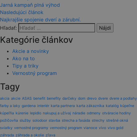
Jarná kampaň plná výhod
Nasledujúci článok
Najkrajšie spojenie dverí a zárubní.
Hľadať:
Kategórie článkov
Akcie a novinky
Ako na to
Tipy a triky
Vernostný program
Tagy
akcia
akcie
ASAS
benefit
benefity
darčeky
dom
drevo
dvere
dvere a podlahy
farby a laky
gardena
interiér
karta partnera
karta zákazníka
katalóg
kúpeľne
kúpeľňa
kúrenie
lepidlo
nakupuj a užívaj
náradie
odmeny
otváracie hodiny
požičovňa
služby
solodoor
stavba
strecha a fasáda
strechy
strešné okná
sviatky
vernostné programy
vernostný program
vianoce
vivo
vivo gold
záhrada
záhrada a okolie
zľava