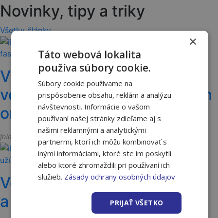
Novinky, tipy a triky
Všetky články
×
Táto webová lokalita
používa súbory cookie.
Vyššia odolnosť fasády
Súbory cookie používame na
vďaka vláknam vo fasádnych
prispôsobenie obsahu, reklám a analýzu
návštevnosti. Informácie o vašom
omietkach Ceresit
používaní našej stránky zdieľame aj s
našimi reklamnými a analytickými
Akcie a novinky
folder_open
partnermi, ktorí ich môžu kombinovať s
inými informáciami, ktoré ste im poskytli
alebo ktoré zhromaždili pri používaní ich
služieb.
Zásady ochrany osobných údajov
Vernostný program Nakupuj
a užívaj 2026 je spustený
PRIJAŤ VŠETKO