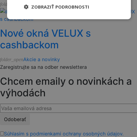
Akcie a novinky
folder_open
ZOBRAZIŤ PODROBNOSTI
Nové okná VELUX s
cashbackom
Akcie a novinky
folder_open
Zaregistrujte sa na odber newslettera
Chcem emaily o novinkách a
výhodách
Please
leave
this
Súhlasím s podmienkami ochrany osobných údajov.