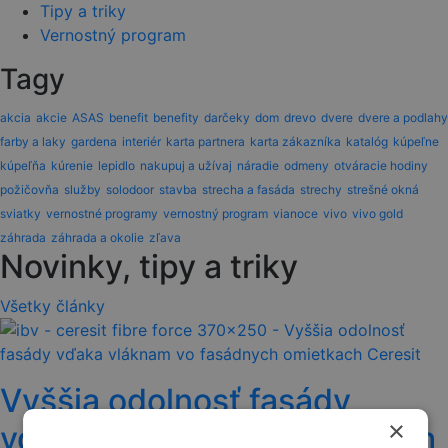
Tipy a triky
Vernostný program
Tagy
akcia
akcie
ASAS
benefit
benefity
darčeky
dom
drevo
dvere
dvere a podlahy
farby a laky
gardena
interiér
karta partnera
karta zákazníka
katalóg
kúpeľne
kúpeľňa
kúrenie
lepidlo
nakupuj a užívaj
náradie
odmeny
otváracie hodiny
požičovňa
služby
solodoor
stavba
strecha a fasáda
strechy
strešné okná
sviatky
vernostné programy
vernostný program
vianoce
vivo
vivo gold
záhrada
záhrada a okolie
zľava
Novinky, tipy a triky
Všetky články
Vyššia odolnosť fasády
×
vďaka vláknam vo fasádnych