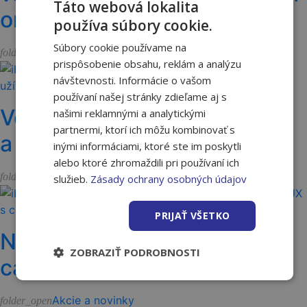
Táto webová lokalita
omietkach Ceresit
používa súbory cookie.
Súbory cookie používame na
Akcie a novinky
folder_open
prispôsobenie obsahu, reklám a analýzu
návštevnosti. Informácie o vašom
používaní našej stránky zdieľame aj s
Vernostný program Nakupuj
našimi reklamnými a analytickými
partnermi, ktorí ich môžu kombinovať s
a užívaj 2026 je spustený
inými informáciami, ktoré ste im poskytli
alebo ktoré zhromaždili pri používaní ich
Akcie a novinky
folder_open
služieb.
Zásady ochrany osobných údajov
PRIJAŤ VŠETKO
Nové okná VELUX s
ZOBRAZIŤ PODROBNOSTI
cashbackom
Akcie a novinky
folder_open