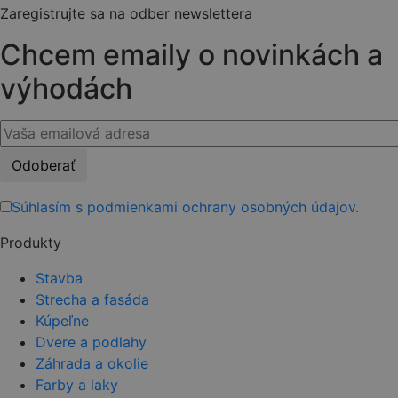
Zaregistrujte sa na odber newslettera
Chcem emaily o novinkách a
výhodách
Please
leave
this
Súhlasím s podmienkami ochrany osobných údajov.
field
Produkty
empty.
Stavba
Strecha a fasáda
Kúpeľne
Dvere a podlahy
Záhrada a okolie
Farby a laky