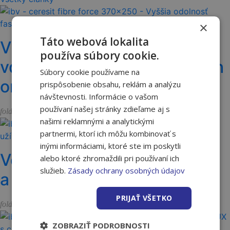
×
Táto webová lokalita
Vyššia odolnosť fasády
používa súbory cookie.
vďaka vláknam vo fasádnych
Súbory cookie používame na
omietkach Ceresit
prispôsobenie obsahu, reklám a analýzu
návštevnosti. Informácie o vašom
používaní našej stránky zdieľame aj s
Akcie a novinky
folder_open
našimi reklamnými a analytickými
partnermi, ktorí ich môžu kombinovať s
inými informáciami, ktoré ste im poskytli
Vernostný program Nakupuj
alebo ktoré zhromaždili pri používaní ich
služieb.
Zásady ochrany osobných údajov
a užívaj 2026 je spustený
PRIJAŤ VŠETKO
Akcie a novinky
folder_open
ZOBRAZIŤ PODROBNOSTI