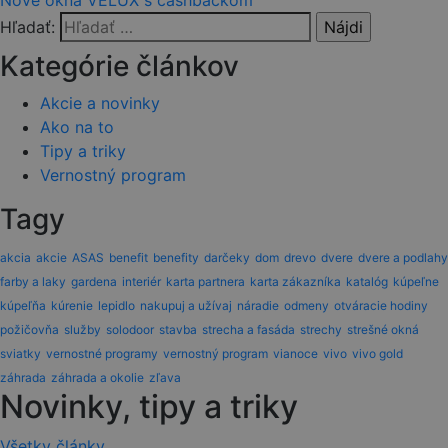
Nové okná VELUX s cashbackom
Hľadať:
Kategórie článkov
Akcie a novinky
Ako na to
Tipy a triky
Vernostný program
Tagy
akcia
akcie
ASAS
benefit
benefity
darčeky
dom
drevo
dvere
dvere a podlahy
farby a laky
gardena
interiér
karta partnera
karta zákazníka
katalóg
kúpeľne
kúpeľňa
kúrenie
lepidlo
nakupuj a užívaj
náradie
odmeny
otváracie hodiny
požičovňa
služby
solodoor
stavba
strecha a fasáda
strechy
strešné okná
sviatky
vernostné programy
vernostný program
vianoce
vivo
vivo gold
záhrada
záhrada a okolie
zľava
Novinky, tipy a triky
Všetky články