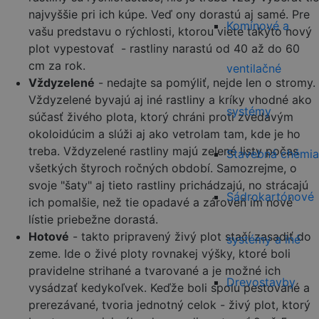
najvyššie pri ich kúpe. Veď ony dorastú aj samé. Pre
Komínové a
vašu predstavu o rýchlosti, ktorou viete takýto nový
plot vypestovať - rastliny narastú od 40 až do 60
cm za rok.
ventilačné
Vždyzelené
- nedajte sa pomýliť, nejde len o stromy.
Vždyzelené byvajú aj iné rastliny a kríky vhodné ako
systémy
súčasť živého plota, ktorý chráni proti zvedavým
okoloidúcim a slúži aj ako vetrolam tam, kde je ho
treba. Vždyzelené rastliny majú zelené listy počas
Stavebná chémia
všetkých štyroch ročných období. Samozrejme, o
svoje "šaty" aj tieto rastliny prichádzajú, no strácajú
Sádrokartónové
ich pomalšie, než tie opadavé a zároveň im nové
lístie priebežne dorastá.
Hotové
- takto pripravený živý plot stačí zasadiť do
systémy a iné
zeme. Ide o živé ploty rovnakej výšky, ktoré boli
pravidelne strihané a tvarované a je možné ich
Drevostavby
vysádzať kedykoľvek. Keďže boli spolu pestované a
prerezávané, tvoria jednotný celok - živý plot, ktorý