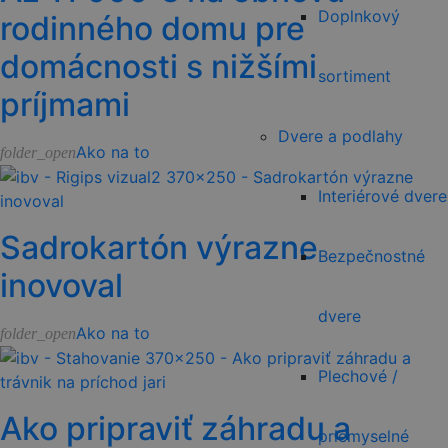
Doplnkový
rodinného domu pre
domácnosti s nižšími
sortiment
príjmami
Dvere a podlahy
Ako na to
folder_open
Interiérové dvere
Sadrokartón výrazne
Bezpečnostné
inovoval
dvere
Ako na to
folder_open
Plechové /
Ako pripraviť záhradu a
priemyselné