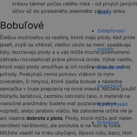
krásou takmer počas celého roka - od prvých jarných
lúčov až do posledného jesenného západu slnka.
dosky
Bobuľové
Zatepľovací
Ďalšou možnosťou sú rastliny, ktoré majú plody. Keď príde
jeseň, zvýši sa vlhkosť, všetko okolo sa mení: opadávajú
systém
listy, dozrievajú plody a u vás môže trochu posmutnenú
záhradu rozveseľovať práve plotová úroda. Výber rastlín,
ktoré majú plody umožňuje aj ich rozširovanie do voľnej
Štandardné
prírody. Poskytujú cennú potravu vtákom (a iným
zvieratám, či hmyzu), ktoré zjedia bobule a následne
povrchové
semiačka v truse prepravia na nové miesta. Môžete použiť
hlohyňu šarlátovú, cezmínu ostroistú (áno, o materiál na
vianočné aranžmány budete mať postarané pekne
úpravy fasád
vopred), alebo jarabinu vtáčiu. Na zahodenie určite nie je
ani vlastná
dobrota z plota
. Plody, ktoré môžu jesť nielen
Prémiové
okrídlení návštevníci, ale pochutia si na nich aj ľudia.
Môžete vsadiť na trnku ubyčajnú, šípovú ružu, bazu, hloh