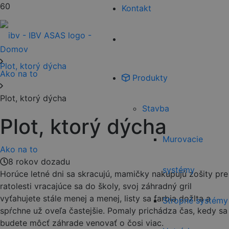
Kontakt
Domov
Ako na to
Produkty
Plot, ktorý dýcha
Stavba
Plot, ktorý dýcha
Murovacie
Ako na to
8 rokov dozadu
systémy
Horúce letné dni sa skracujú, mamičky nakupujú zošity pre
ratolesti vracajúce sa do školy, svoj záhradný gril
vyťahujete stále menej a menej, listy sa farbia dožlta a
Stropné systémy
spŕchne už oveľa častejšie. Pomaly prichádza čas, kedy sa
budete môcť záhrade venovať o čosi viac.