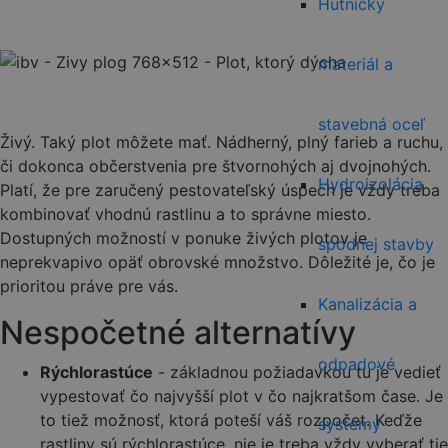
Hutnícky
materiál a
stavebná oceľ
Živý. Taký plot môžete mať. Nádherný, plný farieb a ruchu,
či dokonca občerstvenia pre štvornohých aj dvojnohých.
Hydroizolácia
Platí, že pre zaručený pestovateľský úspech je vždy treba
kombinovať vhodnú rastlinu a to správne miesto.
Dostupných možností v ponuke živých plotov je
spodnej stavby
neprekvapivo opäť obrovské množstvo. Dôležité je, čo je
prioritou práve pre vás.
Kanalizácia a
Nespočetné alternatívy
odpadové
Rýchlorastúce
- základnou požiadavkou tu je vedieť
vypestovať čo najvyšší plot v čo najkratšom čase. Je
to tiež možnosť, ktorá poteší váš rozpočet. Keďže
systémy
rastliny sú rýchlorastúce, nie je treba vždy vyberať tie