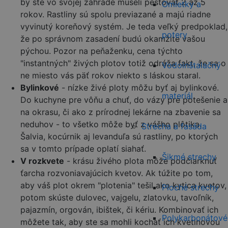
by ste vo svojej záhrade museli pestovať 2 až 5
Omietky a
rokov. Rastliny sú spolu previazané a majú riadne
vyvinutý koreňový systém. Je teda veľký predpoklad,
potery
že po správnom zasadení budú okamžite vašou
pýchou. Pozor na peňaženku, cena týchto
"instantných" živých plotov totiž odráža fakt, že sa o
Vodoinštalačný
ne miesto vás päť rokov niekto s láskou staral.
Bylinkové
- nízke živé ploty môžu byť aj bylinkové.
materiál
Do kuchyne pre vôňu a chuť, do vázy pre potešenie a
na okrasu, či ako z prírodnej lekárne na zbavenie sa
neduhov - to všetko môže byť z vášho plôtika.
Strecha a fasáda
Šalvia, kocúrnik aj levanduľa sú rastliny, po ktorých
sa v tomto prípade oplatí siahať.
Šikmé strechy
V rozkvete
- krásu živého plota môže podčiarknuť
ťarcha rozvoniavajúcich kvetov. Ak túžite po tom,
aby váš plot okrem "plotenia" tešil ako kytica kvetov,
Ploché strechy
potom skúste dulovec, vajgelu, zlatovku, tavoľník,
pajazmín, orgován, ibištek, či kériu. Kombinovať ich
Polykarbonátové
môžete tak, aby ste sa mohli kochať ich kvetinovou