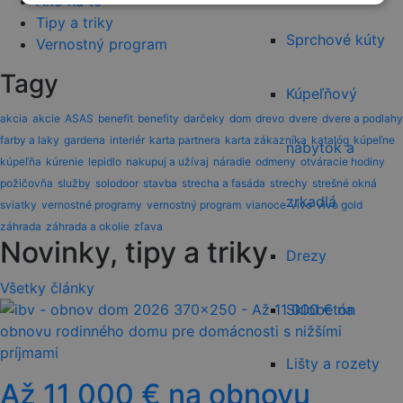
Ako na to
Tipy a triky
Sprchové kúty
Vernostný program
Tagy
Kúpeľňový
akcia
akcie
ASAS
benefit
benefity
darčeky
dom
drevo
dvere
dvere a podlahy
farby a laky
gardena
interiér
karta partnera
karta zákazníka
katalóg
kúpeľne
nábytok a
kúpeľňa
kúrenie
lepidlo
nakupuj a užívaj
náradie
odmeny
otváracie hodiny
požičovňa
služby
solodoor
stavba
strecha a fasáda
strechy
strešné okná
zrkadlá
sviatky
vernostné programy
vernostný program
vianoce
vivo
vivo gold
záhrada
záhrada a okolie
zľava
Novinky, tipy a triky
Drezy
Všetky články
Sklobetón
Lišty a rozety
Až 11 000 € na obnovu