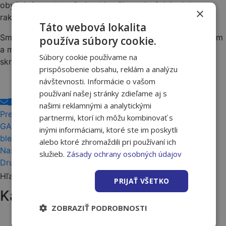
obyčajný, muchovník, jarabinu čiernu (aróniu), alebo
povrchové
×
rakytník.
Táto webová lokalita
úpravy fasád
Smelo teda do toho! Pre radu, či nástroje zabehnite k nám
používa súbory cookie.
a my sľubujeme, že vysadenie dýchajúceho plota, ktorý
Súbory cookie používame na
skrášli vašu záhradu, určite neoľutujete.
Kúpeľne
prispôsobenie obsahu, reklám a analýzu
návštevnosti. Informácie o vašom
používaní našej stránky zdieľame aj s
Obklady a
našimi reklamnými a analytickými
Predchádzajúci článok
partnermi, ktorí ich môžu kombinovať s
GARDENA ClassicCut - zastrihnite okraje trávnika
dlažby
inými informáciami, ktoré ste im poskytli
bleskovo rýchlo
alebo ktoré zhromaždili pri používaní ich
Nasledujúci článok
služieb.
Zásady ochrany osobných údajov
Sanita
Druhé kolo NAKUPUJ A UŽÍVAJ je už tu!
Hľadať:
PRIJAŤ VŠETKO
Batérie
Kategórie článkov
ZOBRAZIŤ PODROBNOSTI
Akcie a novinky
Vane