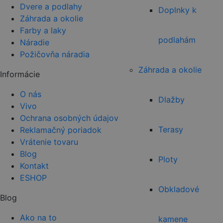
Dvere a podlahy
Doplnky k
Záhrada a okolie
Farby a laky
podlahám
Náradie
Požičovňa náradia
Záhrada a okolie
Informácie
O nás
Dlažby
Vivo
Ochrana osobných údajov
Terasy
Reklamačný poriadok
Vrátenie tovaru
Blog
Ploty
Kontakt
ESHOP
Obkladové
Blog
Ako na to
kamene