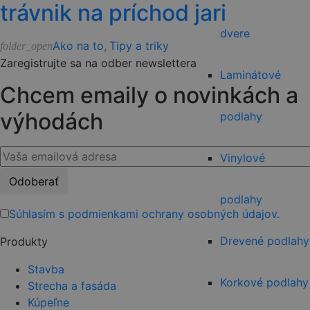
trávnik na príchod jari
dvere
Ako na to
,
Tipy a triky
folder_open
Zaregistrujte sa na odber newslettera
Laminátové
Chcem emaily o novinkách a
výhodách
podlahy
Vinylové
Please
leave
podlahy
this
Súhlasím s podmienkami ochrany osobných údajov.
field
Drevené podlahy
Produkty
empty.
Stavba
Korkové podlahy
Strecha a fasáda
Kúpeľne