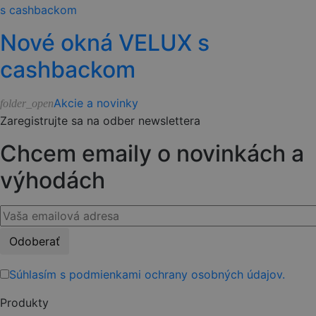
Nové okná VELUX s
cashbackom
Akcie a novinky
folder_open
Zaregistrujte sa na odber newslettera
Chcem emaily o novinkách a
výhodách
Please
leave
this
Súhlasím s podmienkami ochrany osobných údajov.
field
Produkty
empty.