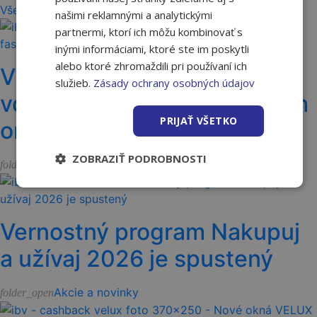
Všetky články
našimi reklamnými a analytickými
partnermi, ktorí ich môžu kombinovať s
inými informáciami, ktoré ste im poskytli
alebo ktoré zhromaždili pri používaní ich
Vyššia odolnosť fasády
služieb.
Zásady ochrany osobných údajov
vďaka vláknam vo fasádnych
PRIJAŤ VŠETKO
omietkach Ceresit
ZOBRAZIŤ PODROBNOSTI
Akcie a novinky
folder_open
Vernostný program Nakupuj
a užívaj 2026 je spustený
Akcie a novinky
folder_open