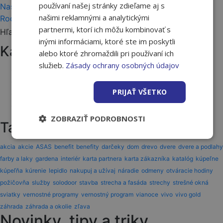
používaní našej stránky zdieľame aj s
Nasledujúci článok
našimi reklamnými a analytickými
Rodinné domy na Slovensku dostávajú druhú šancu
partnermi, ktorí ich môžu kombinovať s
Hľadať:
inými informáciami, ktoré ste im poskytli
Kategórie článkov
alebo ktoré zhromaždili pri používaní ich
služieb.
Zásady ochrany osobných údajov
Akcie a novinky
Ako na to
PRIJAŤ VŠETKO
Tipy a triky
Vernostný program
ZOBRAZIŤ PODROBNOSTI
Tagy
akcia
akcie
ASAS
benefit
benefity
darčeky
dom
drevo
dvere
dvere a podlahy
farby a laky
gardena
interiér
karta partnera
karta zákazníka
katalóg
kúpeľne
kúpeľňa
kúrenie
lepidlo
nakupuj a užívaj
náradie
odmeny
otváracie hodiny
požičovňa
služby
solodoor
stavba
strecha a fasáda
strechy
strešné okná
sviatky
vernostné programy
vernostný program
vianoce
vivo
vivo gold
záhrada
záhrada a okolie
zľava
Novinky, tipy a triky