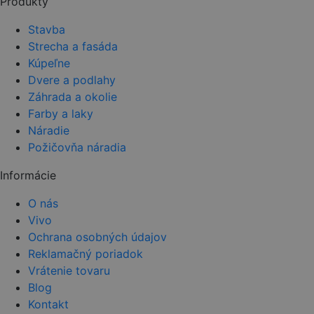
Produkty
empty.
Stavba
Strecha a fasáda
Kúpeľne
Dvere a podlahy
Záhrada a okolie
Farby a laky
Náradie
Požičovňa náradia
Informácie
O nás
Vivo
Ochrana osobných údajov
Reklamačný poriadok
Vrátenie tovaru
Blog
Kontakt