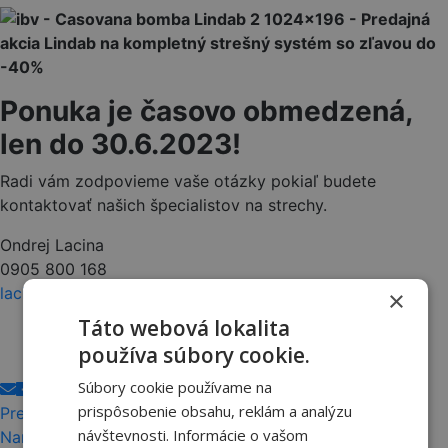
Ponuka je časovo obmedzená,
len do 30.6.2023!
Radi vám zodpovieme vaše otázky pokiaľ budete
kontaktovať našich špecialistov na strechy.
Ondrej Lacina
0905 800 168
lacina@ibv.sk
×
Táto webová lokalita
používa súbory cookie.
Súbory cookie používame na
prispôsobenie obsahu, reklám a analýzu
Predchádzajúci článok
návštevnosti. Informácie o vašom
Namiešali sme vám najlepšie odmeny v roku 2023