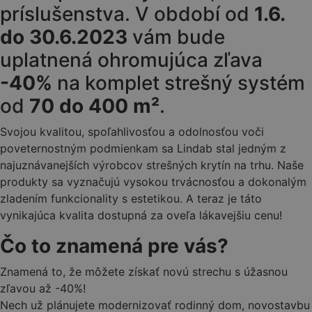
príslušenstva. V období od
1.6.
do 30.6.2023
vám bude
uplatnená ohromujúca zľava
-40%
na komplet strešný systém
od
70 do 400 m²
.
Svojou kvalitou, spoľahlivosťou a odolnosťou voči
poveternostným podmienkam sa Lindab stal jedným z
najuznávanejších výrobcov strešných krytín na trhu. Naše
produkty sa vyznačujú vysokou trvácnosťou a dokonalým
zladením funkcionality s estetikou. A teraz je táto
vynikajúca kvalita dostupná za oveľa lákavejšiu cenu!
Čo to znamená pre vás?
Znamená to, že môžete získať novú strechu s úžasnou
zľavou až -40%!
Nech už plánujete modernizovať rodinný dom, novostavbu