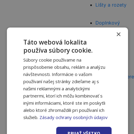
Lišty a rozety
Doplnkový
×
sortiment
Táto webová lokalita
používa súbory cookie.
Dvere a podlahy
Súbory cookie používame na
prispôsobenie obsahu, reklám a analýzu
návštevnosti. Informácie o vašom
Interiérové dvere
používaní našej stránky zdieľame aj s
našimi reklamnými a analytickými
Bezpečnostné
partnermi, ktorí ich môžu kombinovať s
inými informáciami, ktoré ste im poskytli
alebo ktoré zhromaždili pri používaní ich
dvere
služieb.
Zásady ochrany osobných údajov
Plechové /
PRIJAŤ VŠETKO