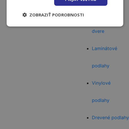
priemyselné
ZOBRAZIŤ PODROBNOSTI
dvere
Laminátové
podlahy
Vinylové
podlahy
Drevené podlahy