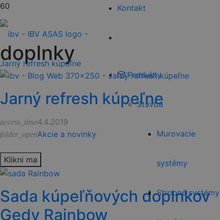
Kontakt
doplnky
Produkty
Jarný refresh kúpeľne
Stavba
4.4.2019
access_time
Murovacie
Akcie a novinky
folder_open
Klikni ma
systémy
Sada kúpeľňových doplnkov
Stropné systémy
Gedy Rainbow