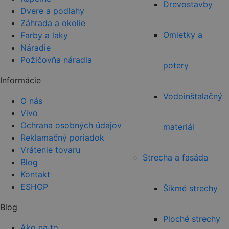
Drevostavby
Dvere a podlahy
Záhrada a okolie
Omietky a
Farby a laky
Náradie
Požičovňa náradia
potery
Informácie
Vodoinštalačný
O nás
Vivo
Ochrana osobných údajov
materiál
Reklamačný poriadok
Vrátenie tovaru
Strecha a fasáda
Blog
Kontakt
ESHOP
Šikmé strechy
Blog
Ploché strechy
Ako na to