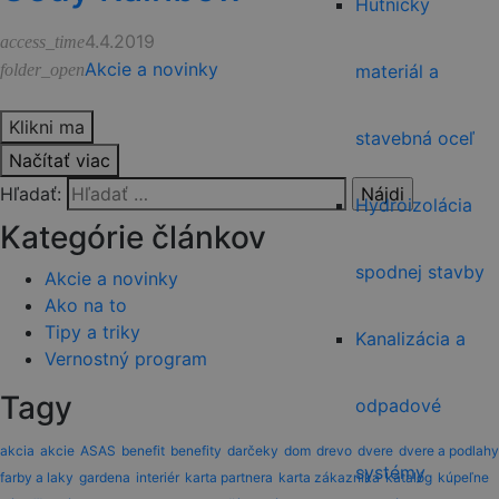
Hutnícky
4.4.2019
access_time
Akcie a novinky
materiál a
folder_open
Klikni ma
stavebná oceľ
Načítať viac
Hľadať:
Hydroizolácia
Kategórie článkov
spodnej stavby
Akcie a novinky
Ako na to
Tipy a triky
Kanalizácia a
Vernostný program
Tagy
odpadové
akcia
akcie
ASAS
benefit
benefity
darčeky
dom
drevo
dvere
dvere a podlahy
systémy
farby a laky
gardena
interiér
karta partnera
karta zákazníka
katalóg
kúpeľne