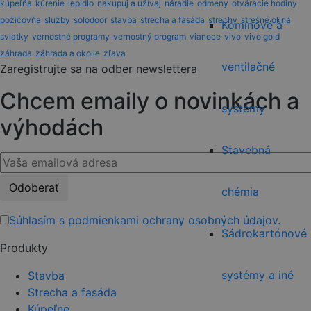
kúpeľňa
kúrenie
lepidlo
nakupuj a užívaj
náradie
odmeny
otváracie hodiny
požičovňa
služby
solodoor
stavba
strecha a fasáda
strechy
strešné okná
Komínové a
sviatky
vernostné programy
vernostný program
vianoce
vivo
vivo gold
záhrada
záhrada a okolie
zľava
ventilačné
Zaregistrujte sa na odber newslettera
Chcem emaily o novinkách a
systémy
výhodách
Stavebná
Please
chémia
leave
this
Súhlasím s podmienkami ochrany osobných údajov.
field
Sádrokartónové
Produkty
empty.
systémy a iné
Stavba
Strecha a fasáda
Kúpeľne