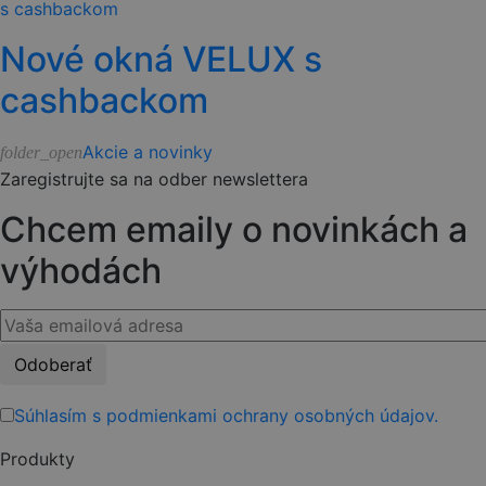
Nové okná VELUX s
cashbackom
Akcie a novinky
folder_open
Zaregistrujte sa na odber newslettera
Chcem emaily o novinkách a
výhodách
Please
leave
this
Súhlasím s podmienkami ochrany osobných údajov.
field
Produkty
empty.