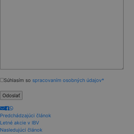
Please
Súhlasím so
spracovaním osobných údajov*
leave
this
field
empty.
Predchádzajúci článok
Letné akcie v IBV
Nasledujúci článok