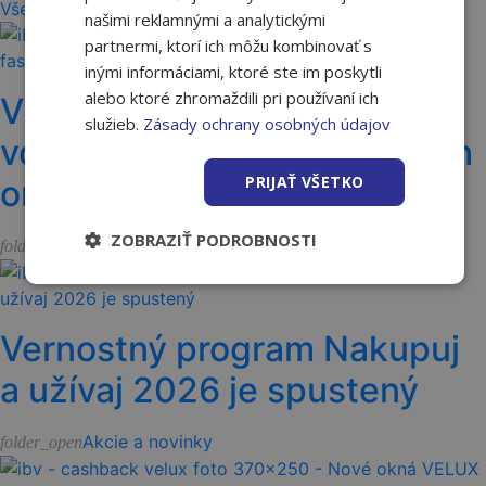
Všetky články
našimi reklamnými a analytickými
partnermi, ktorí ich môžu kombinovať s
inými informáciami, ktoré ste im poskytli
alebo ktoré zhromaždili pri používaní ich
Vyššia odolnosť fasády
služieb.
Zásady ochrany osobných údajov
vďaka vláknam vo fasádnych
PRIJAŤ VŠETKO
omietkach Ceresit
ZOBRAZIŤ PODROBNOSTI
Akcie a novinky
folder_open
Vernostný program Nakupuj
a užívaj 2026 je spustený
Akcie a novinky
folder_open